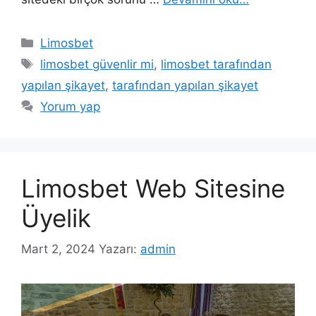
Kategoriler
Limosbet
Etiketler
limosbet güvenlir mi
,
limosbet tarafından
yapılan şikayet
,
tarafından yapılan şikayet
Yorum yap
Limosbet Web Sitesine
Üyelik
Mart 2, 2024
Yazarı:
admin