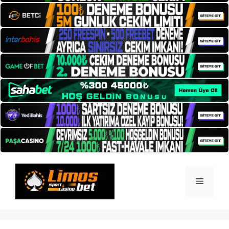
İçeriğe
atla
Menü