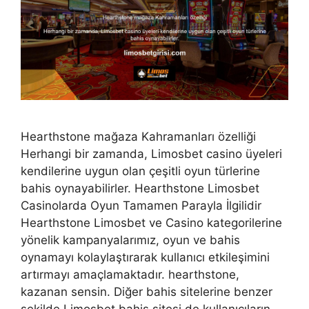
Hearthstone mağaza Kahramanları özelliği
Herhangi bir zamanda, Limosbet casino üyeleri
kendilerine uygun olan çeşitli oyun türlerine
bahis oynayabilirler. Hearthstone Limosbet
Casinolarda Oyun Tamamen Parayla İlgilidir
Hearthstone Limosbet ve Casino kategorilerine
yönelik kampanyalarımız, oyun ve bahis
oynamayı kolaylaştırarak kullanıcı etkileşimini
artırmayı amaçlamaktadır. hearthstone,
kazanan sensin. Diğer bahis sitelerine benzer
şekilde Limosbet bahis sitesi de kullanıcıların