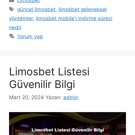
Limosbet
Etiketler
güncel limosbet
,
limosbet geleneksel
yöntemler
,
limosbet mobile'ı i̇ndirme süreci
nedir
Yorum yap
Limosbet Listesi
Güvenilir Bilgi
Mart 20, 2024
Yazarı:
admin