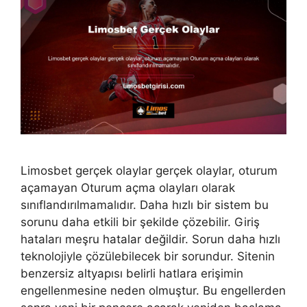
Limosbet gerçek olaylar gerçek olaylar, oturum
açamayan Oturum açma olayları olarak
sınıflandırılmamalıdır. Daha hızlı bir sistem bu
sorunu daha etkili bir şekilde çözebilir. Giriş
hataları meşru hatalar değildir. Sorun daha hızlı
teknolojiyle çözülebilecek bir sorundur. Sitenin
benzersiz altyapısı belirli hatlara erişimin
engellenmesine neden olmuştur. Bu engellerden