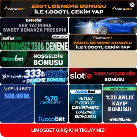
×
LIMOSBET GİRİŞ İÇİN TIKLAYINIZ!