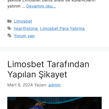
yatırım …
Devamını oku…
Kategoriler
Limosbet
Etiketler
hearthstone
,
Limosbet Para Yatırma
Yorum yap
Limosbet Tarafından
Yapılan Şikayet
Mart 6, 2024
Yazarı:
admin