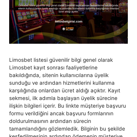
Limosbet listesi güvenilir bilgi genel olarak
Limosbet kayıt sonrası faaliyetlerine
bakıldığında, sitenin kullanıcılarına üyelik
sunduğu ve ardından hizmetlerini kullanma
karşılığında onlardan ücret aldığı açıktır. Kayıt
sekmesi, ilk adımla başlayan üyelik sürecine
ilişkin bilgileri içerir. Bu linkte müşteriye başvuru
formu verildiğini ancak başvuru formlarının
doldurulmasının ardından sürecin
tamamlandığını gözlemledik. Bilginin bu şekilde
keşfedilmesinin ardından ödemenin müşteriye