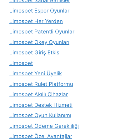
Limosbet Sanal Bahisler
Limosbet Espor Oyunları
Limosbet Her Yerden
Limosbet Patentli Oyunlar
Limosbet Okey Oyunları
Limosbet Giriş Etkisi
Limosbet
Limosbet Yeni Üyelik
Limosbet Rulet Platformu
Limosbet Akıllı Cihazlar
Limosbet Destek Hizmeti
Limosbet Oyun Kullanımı
Limosbet Ödeme Gerekliliği
Limosbet Özel Avantajlar