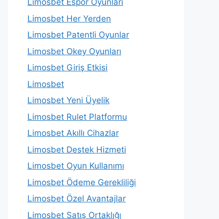
Limosbet Espor Oyunları
Limosbet Her Yerden
Limosbet Patentli Oyunlar
Limosbet Okey Oyunları
Limosbet Giriş Etkisi
Limosbet
Limosbet Yeni Üyelik
Limosbet Rulet Platformu
Limosbet Akıllı Cihazlar
Limosbet Destek Hizmeti
Limosbet Oyun Kullanımı
Limosbet Ödeme Gerekliliği
Limosbet Özel Avantajlar
Limosbet Satış Ortaklığı