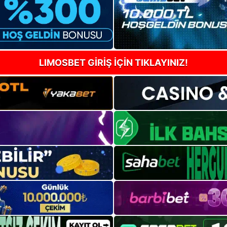
LIMOSBET GİRİŞ İÇİN TIKLAYINIZ!