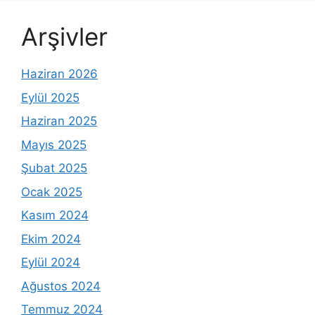
Arşivler
Haziran 2026
Eylül 2025
Haziran 2025
Mayıs 2025
Şubat 2025
Ocak 2025
Kasım 2024
Ekim 2024
Eylül 2024
Ağustos 2024
Temmuz 2024