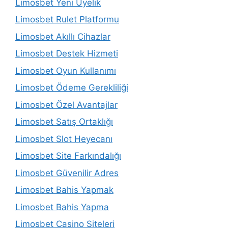
Limosbet Yeni Üyelik
Limosbet Rulet Platformu
Limosbet Akıllı Cihazlar
Limosbet Destek Hizmeti
Limosbet Oyun Kullanımı
Limosbet Ödeme Gerekliliği
Limosbet Özel Avantajlar
Limosbet Satış Ortaklığı
Limosbet Slot Heyecanı
Limosbet Site Farkındalığı
Limosbet Güvenilir Adres
Limosbet Bahis Yapmak
Limosbet Bahis Yapma
Limosbet Casino Siteleri