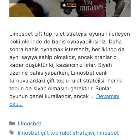
Limosbet çift top rulet stratejisi oyunun ilerleyen
bölümlerinde de bahis oynayabilirsiniz. Daha
sonra bahis oynamak isterseniz, her iki top da
aynı sayıya sahip olmalıdır, ancak oranlar o
kadar düşüktür ki, kazancınız fırlar. Siyah
üzerine bahis yaparken, Limosbet canlı
turnuvalardaki çift toplu rulet stratejisi, her iki
topun da siyah olmasını gerektirir. Bunlar
oyunun genel kurallarıdır, ancak …
Devamını
oku…
Kategoriler
Limosbet
Etiketler
limosbet çift top rulet stratejisi
,
limosbet