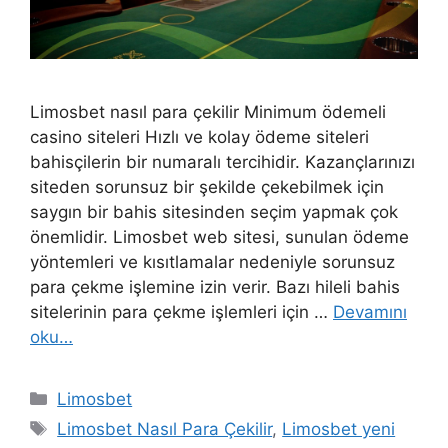
Limosbet nasıl para çekilir Minimum ödemeli
casino siteleri Hızlı ve kolay ödeme siteleri
bahisçilerin bir numaralı tercihidir. Kazançlarınızı
siteden sorunsuz bir şekilde çekebilmek için
saygın bir bahis sitesinden seçim yapmak çok
önemlidir. Limosbet web sitesi, sunulan ödeme
yöntemleri ve kısıtlamalar nedeniyle sorunsuz
para çekme işlemine izin verir. Bazı hileli bahis
sitelerinin para çekme işlemleri için …
Devamını
oku…
Kategoriler
Limosbet
Etiketler
Limosbet Nasıl Para Çekilir
,
Limosbet yeni