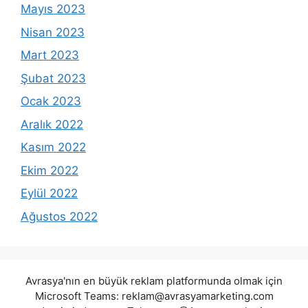
Mayıs 2023
Nisan 2023
Mart 2023
Şubat 2023
Ocak 2023
Aralık 2022
Kasım 2022
Ekim 2022
Eylül 2022
Ağustos 2022
Avrasya'nın en büyük reklam platformunda olmak için
Microsoft Teams:
reklam@avrasyamarketing.com