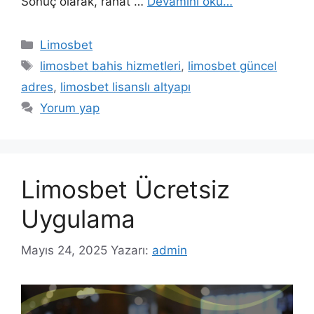
Sonuç olarak, rahat …
Devamını oku…
Kategoriler
Limosbet
Etiketler
limosbet bahis hizmetleri
,
limosbet güncel
adres
,
limosbet lisanslı altyapı
Yorum yap
Limosbet Ücretsiz
Uygulama
Mayıs 24, 2025
Yazarı:
admin