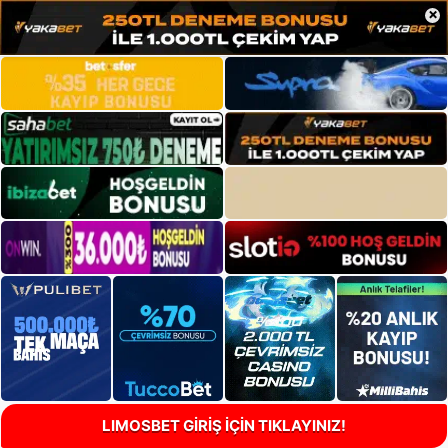
×
LIMOSBET GİRİŞ İÇİN TIKLAYINIZ!