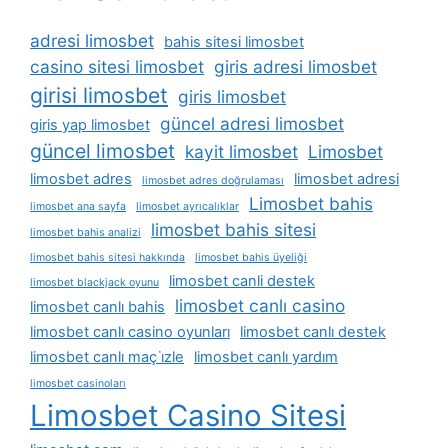
adresi limosbet
bahis sitesi limosbet
casino sitesi limosbet
giris adresi limosbet
girisi limosbet
giris limosbet
güncel adresi limosbet
giris yap limosbet
güncel limosbet
kayit limosbet
Limosbet
limosbet adres
limosbet adresi
limosbet adres doğrulaması
Limosbet bahis
limosbet ana sayfa
limosbet ayrıcalıklar
limosbet bahis sitesi
limosbet bahis analizi
limosbet bahis sitesi hakkında
limosbet bahis üyeliği
limosbet canli destek
limosbet blackjack oyunu
limosbet canlı casino
limosbet canlı bahis
limosbet canlı casino oyunları
limosbet canlı destek
limosbet canlı maç i̇zle
limosbet canlı yardım
limosbet casinoları
Limosbet Casino Sitesi