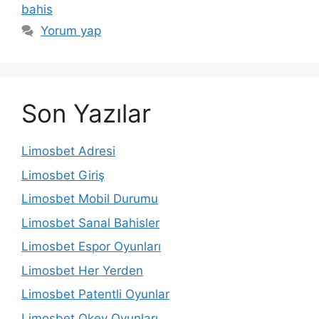
bahis
Yorum yap
Son Yazılar
Limosbet Adresi
Limosbet Giriş
Limosbet Mobil Durumu
Limosbet Sanal Bahisler
Limosbet Espor Oyunları
Limosbet Her Yerden
Limosbet Patentli Oyunlar
Limosbet Okey Oyunları