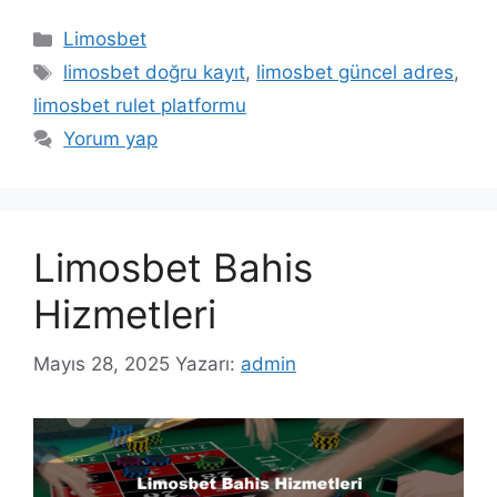
Kategoriler
Limosbet
Etiketler
limosbet doğru kayıt
,
limosbet güncel adres
,
limosbet rulet platformu
Yorum yap
Limosbet Bahis
Hizmetleri
Mayıs 28, 2025
Yazarı:
admin