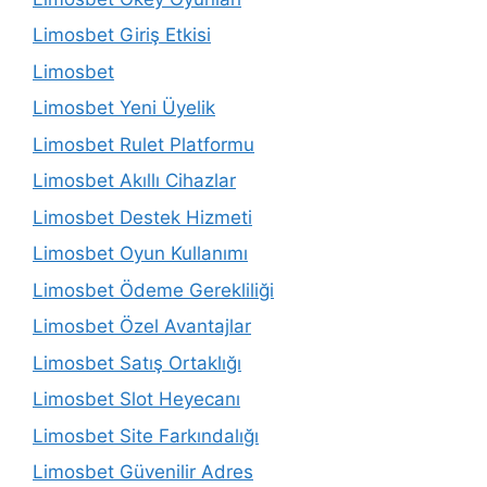
Limosbet Giriş Etkisi
Limosbet
Limosbet Yeni Üyelik
Limosbet Rulet Platformu
Limosbet Akıllı Cihazlar
Limosbet Destek Hizmeti
Limosbet Oyun Kullanımı
Limosbet Ödeme Gerekliliği
Limosbet Özel Avantajlar
Limosbet Satış Ortaklığı
Limosbet Slot Heyecanı
Limosbet Site Farkındalığı
Limosbet Güvenilir Adres