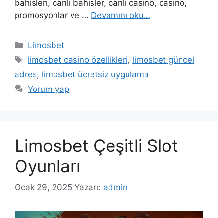
bahisleri, canlı bahisler, canlı casino, casino,
promosyonlar ve …
Devamını oku…
Kategoriler
Limosbet
Etiketler
limosbet casino özellikleri
,
limosbet güncel
adres
,
limosbet ücretsiz uygulama
Yorum yap
Limosbet Çeşitli Slot
Oyunları
Ocak 29, 2025
Yazarı:
admin