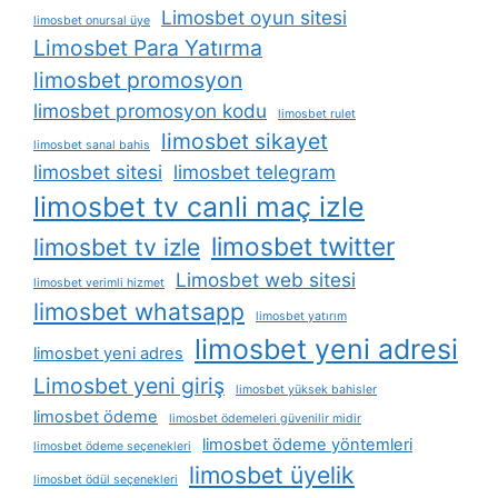
Limosbet oyun sitesi
limosbet onursal üye
Limosbet Para Yatırma
limosbet promosyon
limosbet promosyon kodu
limosbet rulet
limosbet sikayet
limosbet sanal bahis
limosbet sitesi
limosbet telegram
limosbet tv canli maç izle
limosbet twitter
limosbet tv izle
Limosbet web sitesi
limosbet verimli hizmet
limosbet whatsapp
limosbet yatırım
limosbet yeni adresi
limosbet yeni adres
Limosbet yeni giriş
limosbet yüksek bahisler
limosbet ödeme
limosbet ödemeleri güvenilir midir
limosbet ödeme yöntemleri
limosbet ödeme seçenekleri
limosbet üyelik
limosbet ödül seçenekleri