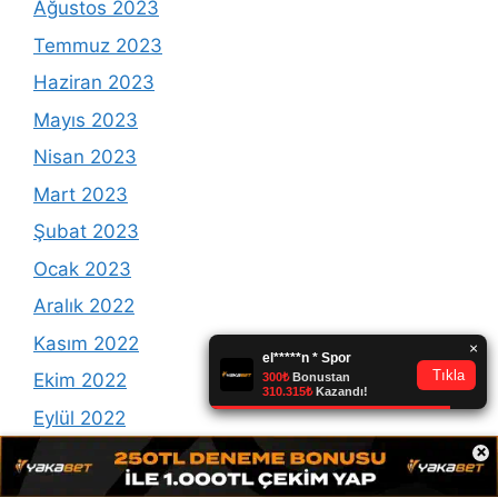
Ağustos 2023
Temmuz 2023
Haziran 2023
Mayıs 2023
Nisan 2023
Mart 2023
Şubat 2023
Ocak 2023
Aralık 2022
Kasım 2022
Ekim 2022
Eylül 2022
×
Ağustos 2022