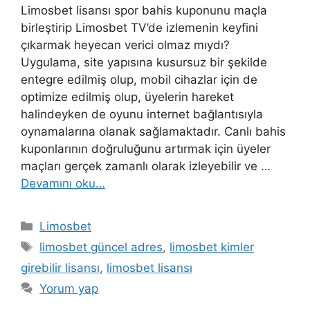
Limosbet lisansı spor bahis kuponunu maçla
birleştirip Limosbet TV’de izlemenin keyfini
çıkarmak heyecan verici olmaz mıydı?
Uygulama, site yapısına kusursuz bir şekilde
entegre edilmiş olup, mobil cihazlar için de
optimize edilmiş olup, üyelerin hareket
halindeyken de oyunu internet bağlantısıyla
oynamalarına olanak sağlamaktadır. Canlı bahis
kuponlarının doğruluğunu artırmak için üyeler
maçları gerçek zamanlı olarak izleyebilir ve …
Devamını oku…
Kategoriler
Limosbet
Etiketler
limosbet güncel adres
,
limosbet kimler
girebilir lisansı
,
limosbet lisansı
Yorum yap