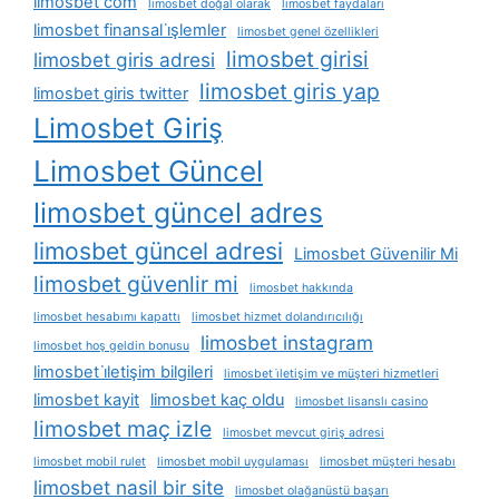
limosbet com
limosbet doğal olarak
limosbet faydaları
limosbet finansal i̇şlemler
limosbet genel özellikleri
limosbet girisi
limosbet giris adresi
limosbet giris yap
limosbet giris twitter
Limosbet Giriş
Limosbet Güncel
limosbet güncel adres
limosbet güncel adresi
Limosbet Güvenilir Mi
limosbet güvenlir mi
limosbet hakkında
limosbet hesabımı kapattı
limosbet hizmet dolandırıcılığı
limosbet instagram
limosbet hoş geldin bonusu
limosbet i̇letişim bilgileri
limosbet i̇letişim ve müşteri hizmetleri
limosbet kayit
limosbet kaç oldu
limosbet lisanslı casino
limosbet maç izle
limosbet mevcut giriş adresi
limosbet mobil rulet
limosbet mobil uygulaması
limosbet müşteri hesabı
limosbet nasil bir site
limosbet olağanüstü başarı