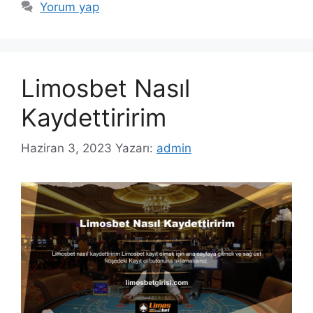
Yorum yap
Limosbet Nasıl
Kaydettiririm
Haziran 3, 2023
Yazarı:
admin