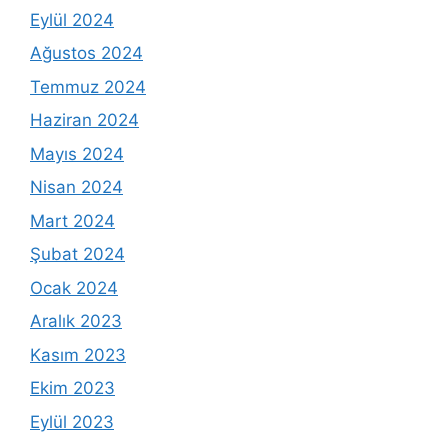
Eylül 2024
Ağustos 2024
Temmuz 2024
Haziran 2024
Mayıs 2024
Nisan 2024
Mart 2024
Şubat 2024
Ocak 2024
Aralık 2023
Kasım 2023
Ekim 2023
Eylül 2023