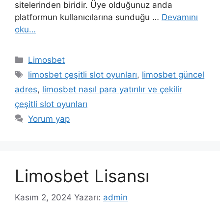
sitelerinden biridir. Üye olduğunuz anda
platformun kullanıcılarına sunduğu …
Devamını
oku…
Kategoriler
Limosbet
Etiketler
limosbet çeşitli slot oyunları
,
limosbet güncel
adres
,
limosbet nasıl para yatırılır ve çekilir
çeşitli slot oyunları
Yorum yap
Limosbet Lisansı
Kasım 2, 2024
Yazarı:
admin