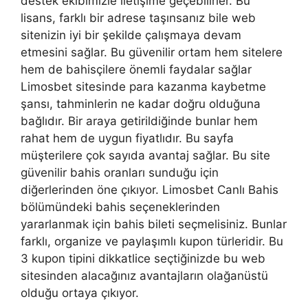
destek ekibimizle iletişime geçebilirler. Bu
lisans, farklı bir adrese taşınsanız bile web
sitenizin iyi bir şekilde çalışmaya devam
etmesini sağlar. Bu güvenilir ortam hem sitelere
hem de bahisçilere önemli faydalar sağlar
Limosbet sitesinde para kazanma kaybetme
şansı, tahminlerin ne kadar doğru olduğuna
bağlıdır. Bir araya getirildiğinde bunlar hem
rahat hem de uygun fiyatlıdır. Bu sayfa
müşterilere çok sayıda avantaj sağlar. Bu site
güvenilir bahis oranları sunduğu için
diğerlerinden öne çıkıyor. Limosbet Canlı Bahis
bölümündeki bahis seçeneklerinden
yararlanmak için bahis bileti seçmelisiniz. Bunlar
farklı, organize ve paylaşımlı kupon türleridir. Bu
3 kupon tipini dikkatlice seçtiğinizde bu web
sitesinden alacağınız avantajların olağanüstü
olduğu ortaya çıkıyor.