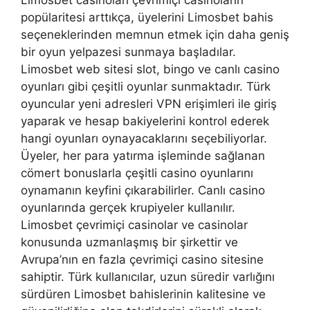
Limosbet casinoları çevrimiçi casinoların
popülaritesi arttıkça, üyelerini Limosbet bahis
seçeneklerinden memnun etmek için daha geniş
bir oyun yelpazesi sunmaya başladılar.
Limosbet web sitesi slot, bingo ve canlı casino
oyunları gibi çeşitli oyunlar sunmaktadır. Türk
oyuncular yeni adresleri VPN erişimleri ile giriş
yaparak ve hesap bakiyelerini kontrol ederek
hangi oyunları oynayacaklarını seçebiliyorlar.
Üyeler, her para yatırma işleminde sağlanan
cömert bonuslarla çeşitli casino oyunlarını
oynamanın keyfini çıkarabilirler. Canlı casino
oyunlarında gerçek krupiyeler kullanılır.
Limosbet çevrimiçi casinolar ve casinolar
konusunda uzmanlaşmış bir şirkettir ve
Avrupa’nın en fazla çevrimiçi casino sitesine
sahiptir. Türk kullanıcılar, uzun süredir varlığını
sürdüren Limosbet bahislerinin kalitesine ve