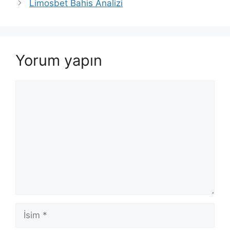
Limosbet Bahis Analizi
Yorum yapın
Yorum
İsim