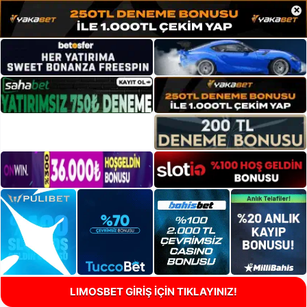
×
LIMOSBET GİRİŞ İÇİN TIKLAYINIZ!