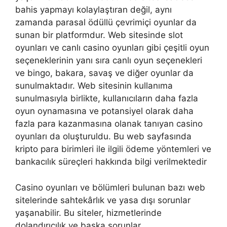
bahis yapmayı kolaylaştıran değil, aynı
zamanda parasal ödüllü çevrimiçi oyunlar da
sunan bir platformdur. Web sitesinde slot
oyunları ve canlı casino oyunları gibi çeşitli oyun
seçeneklerinin yanı sıra canlı oyun seçenekleri
ve bingo, bakara, savaş ve diğer oyunlar da
sunulmaktadır. Web sitesinin kullanıma
sunulmasıyla birlikte, kullanıcıların daha fazla
oyun oynamasına ve potansiyel olarak daha
fazla para kazanmasına olanak tanıyan casino
oyunları da oluşturuldu. Bu web sayfasında
kripto para birimleri ile ilgili ödeme yöntemleri ve
bankacılık süreçleri hakkında bilgi verilmektedir
Casino oyunları ve bölümleri bulunan bazı web
sitelerinde sahtekârlık ve yasa dışı sorunlar
yaşanabilir. Bu siteler, hizmetlerinde
dolandırıcılık ve başka sorunlar