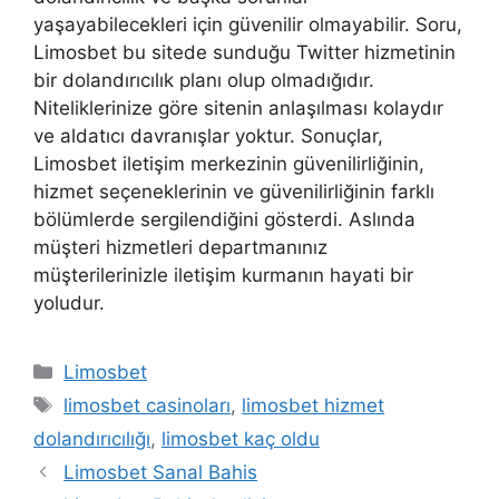
yaşayabilecekleri için güvenilir olmayabilir. Soru,
Limosbet bu sitede sunduğu Twitter hizmetinin
bir dolandırıcılık planı olup olmadığıdır.
Niteliklerinize göre sitenin anlaşılması kolaydır
ve aldatıcı davranışlar yoktur. Sonuçlar,
Limosbet iletişim merkezinin güvenilirliğinin,
hizmet seçeneklerinin ve güvenilirliğinin farklı
bölümlerde sergilendiğini gösterdi. Aslında
müşteri hizmetleri departmanınız
müşterilerinizle iletişim kurmanın hayati bir
yoludur.
Kategoriler
Limosbet
Etiketler
limosbet casinoları
,
limosbet hizmet
dolandırıcılığı
,
limosbet kaç oldu
Yazı
Limosbet Sanal Bahis
dolaşımı