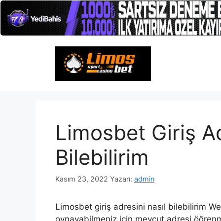
İçeriğe
atla
Limosbet Giriş Ad
Bilebilirim
Kasım 23, 2022
Yazarı:
admin
Limosbet giriş adresini nasıl bilebilirim
oynayabilmeniz için mevcut adresi öğrenmeni