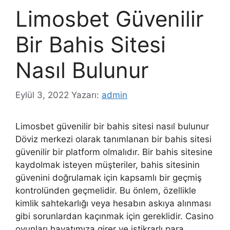
Limosbet Güvenilir
Bir Bahis Sitesi
Nasıl Bulunur
Eylül 3, 2022
Yazarı:
admin
Limosbet güvenilir bir bahis sitesi nasıl bulunur
Döviz merkezi olarak tanımlanan bir bahis sitesi
güvenilir bir platform olmalıdır. Bir bahis sitesine
kaydolmak isteyen müşteriler, bahis sitesinin
güvenini doğrulamak için kapsamlı bir geçmiş
kontrolünden geçmelidir. Bu önlem, özellikle
kimlik sahtekarlığı veya hesabın askıya alınması
gibi sorunlardan kaçınmak için gereklidir. Casino
oyunları hayatımıza girer ve istikrarlı para