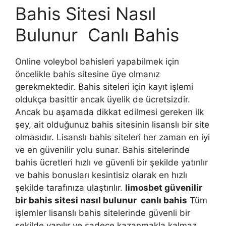
Bahis Sitesi Nasıl
Bulunur Canlı Bahis
Online voleybol bahisleri yapabilmek için
öncelikle bahis sitesine üye olmanız
gerekmektedir. Bahis siteleri için kayıt işlemi
oldukça basittir ancak üyelik de ücretsizdir.
Ancak bu aşamada dikkat edilmesi gereken ilk
şey, ait olduğunuz bahis sitesinin lisanslı bir site
olmasıdır. Lisanslı bahis siteleri her zaman en iyi
ve en güvenilir yolu sunar. Bahis sitelerinde
bahis ücretleri hızlı ve güvenli bir şekilde yatırılır
ve bahis bonusları kesintisiz olarak en hızlı
şekilde tarafınıza ulaştırılır.
limosbet güvenilir
bir bahis sitesi nasıl bulunur canlı bahis
Tüm
işlemler lisanslı bahis sitelerinde güvenli bir
şekilde yapılır ve sadece kazanmakla kalmaz