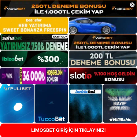
×
LIMOSBET GİRİŞ İÇİN TIKLAYINIZ!