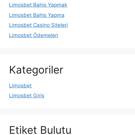
Limosbet Bahis Yapmak
Limosbet Bahis Yapma
Limosbet Casino Siteleri
Limosbet Ödemeleri
Kategoriler
Limosbet
Limosbet Giriş
Etiket Bulutu