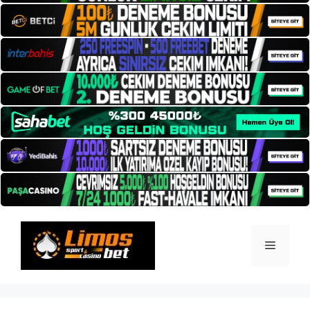
İçeriğe
atla
Menü