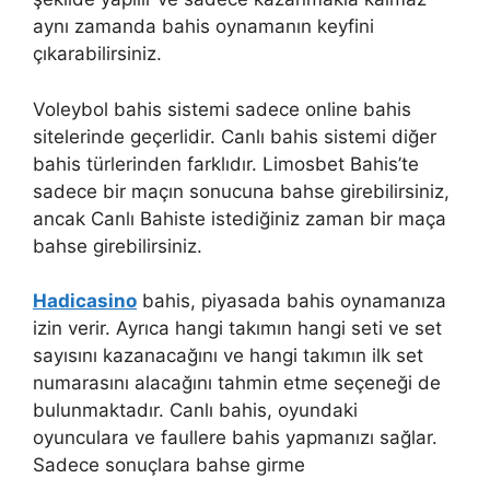
aynı zamanda bahis oynamanın keyfini
çıkarabilirsiniz.
Voleybol bahis sistemi sadece online bahis
sitelerinde geçerlidir. Canlı bahis sistemi diğer
bahis türlerinden farklıdır. Limosbet Bahis’te
sadece bir maçın sonucuna bahse girebilirsiniz,
ancak Canlı Bahiste istediğiniz zaman bir maça
bahse girebilirsiniz.
Hadicasino
bahis, piyasada bahis oynamanıza
izin verir. Ayrıca hangi takımın hangi seti ve set
sayısını kazanacağını ve hangi takımın ilk set
numarasını alacağını tahmin etme seçeneği de
bulunmaktadır. Canlı bahis, oyundaki
oyunculara ve faullere bahis yapmanızı sağlar.
Sadece sonuçlara bahse girme