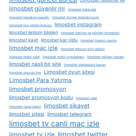
Limosbet Güvenilir Mi
limosbet güvenlir mi
limosbet hakkında
limosbet hesabımı kapattı
limosbet hizmet dolandırıcılığı
limosbet instagram
limosbet hoş geldin bonusu
limosbet i̇letişim bilgileri
limosbet i̇letişim ve müşteri hizmetleri
limosbet kayit
limosbet kaç oldu
limosbet lisanslı casino
limosbet maç izle
limosbet mevcut giriş adresi
limosbet mobil rulet
limosbet mobil uygulaması
limosbet müşteri hesabı
limosbet nasil bir site
limosbet olağanüstü başarı
Limosbet oyun sitesi
limosbet onursal üye
Limosbet Para Yatırma
limosbet promosyon
limosbet promosyon kodu
limosbet rulet
limosbet sikayet
limosbet sanal bahis
limosbet sitesi
limosbet telegram
limosbet tv canli maç izle
limosbet twitter
limosbet tv izle