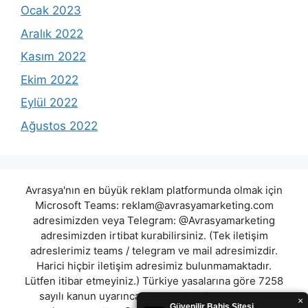
Ocak 2023
Aralık 2022
Kasım 2022
Ekim 2022
Eylül 2022
Ağustos 2022
Avrasya'nın en büyük reklam platformunda olmak için
Microsoft Teams:
reklam@avrasyamarketing.com
adresimizden veya Telegram: @Avrasyamarketing
adresimizden irtibat kurabilirsiniz. (Tek iletişim
adreslerimiz teams / telegram ve mail adresimizdir.
Harici hiçbir iletişim adresimiz bulunmamaktadır.
Lütfen itibar etmeyiniz.) Türkiye yasalarına göre 7258
sayılı kanun uyarınca yasa dışı bahis oynamanın