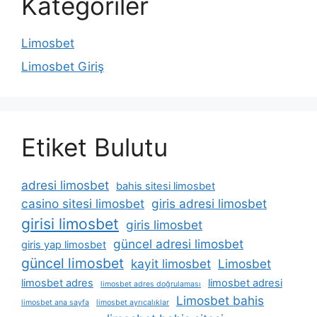
Kategoriler
Limosbet
Limosbet Giriş
Etiket Bulutu
adresi limosbet
bahis sitesi limosbet
casino sitesi limosbet
giris adresi limosbet
girisi limosbet
giris limosbet
güncel adresi limosbet
giris yap limosbet
güncel limosbet
kayit limosbet
Limosbet
limosbet adres
limosbet adresi
limosbet adres doğrulaması
Limosbet bahis
limosbet ana sayfa
limosbet ayrıcalıklar