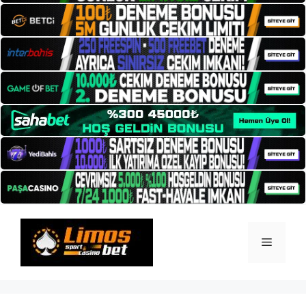
İçeriğe
atla
Menü