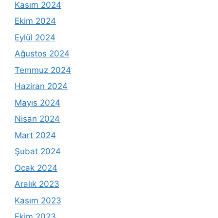
Kasım 2024
Ekim 2024
Eylül 2024
Ağustos 2024
Temmuz 2024
Haziran 2024
Mayıs 2024
Nisan 2024
Mart 2024
Şubat 2024
Ocak 2024
Aralık 2023
Kasım 2023
Ekim 2023