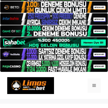
İçeriğe
atla
Menü