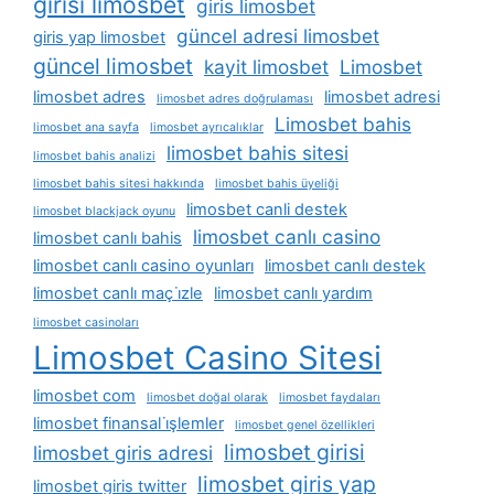
girisi limosbet
giris limosbet
güncel adresi limosbet
giris yap limosbet
güncel limosbet
kayit limosbet
Limosbet
limosbet adres
limosbet adresi
limosbet adres doğrulaması
Limosbet bahis
limosbet ana sayfa
limosbet ayrıcalıklar
limosbet bahis sitesi
limosbet bahis analizi
limosbet bahis sitesi hakkında
limosbet bahis üyeliği
limosbet canli destek
limosbet blackjack oyunu
limosbet canlı casino
limosbet canlı bahis
limosbet canlı casino oyunları
limosbet canlı destek
limosbet canlı maç i̇zle
limosbet canlı yardım
limosbet casinoları
Limosbet Casino Sitesi
limosbet com
limosbet doğal olarak
limosbet faydaları
limosbet finansal i̇şlemler
limosbet genel özellikleri
limosbet girisi
limosbet giris adresi
limosbet giris yap
limosbet giris twitter