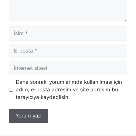
İsim
E-
posta
İnternet
sitesi
Daha sonraki yorumlarımda kullanılması için
adım, e-posta adresim ve site adresim bu
tarayıcıya kaydedilsin.