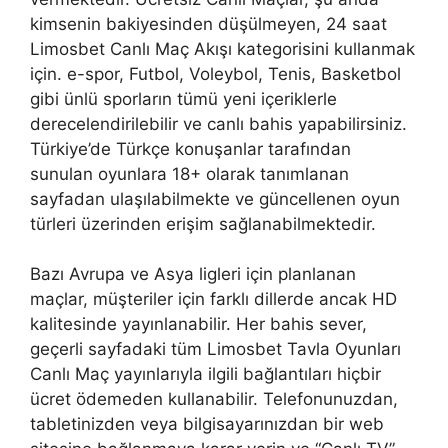
kimsenin bakiyesinden düşülmeyen, 24 saat
Limosbet Canlı Maç Akışı kategorisini kullanmak
için. e-spor, Futbol, ​​Voleybol, Tenis, Basketbol
gibi ünlü sporların tümü yeni içeriklerle
derecelendirilebilir ve canlı bahis yapabilirsiniz.
Türkiye’de Türkçe konuşanlar tarafından
sunulan oyunlara 18+ olarak tanımlanan
sayfadan ulaşılabilmekte ve güncellenen oyun
türleri üzerinden erişim sağlanabilmektedir.
Bazı Avrupa ve Asya ligleri için planlanan
maçlar, müşteriler için farklı dillerde ancak HD
kalitesinde yayınlanabilir. Her bahis sever,
geçerli sayfadaki tüm Limosbet Tavla Oyunları
Canlı Maç yayınlarıyla ilgili bağlantıları hiçbir
ücret ödemeden kullanabilir. Telefonunuzdan,
tabletinizden veya bilgisayarınızdan bir web