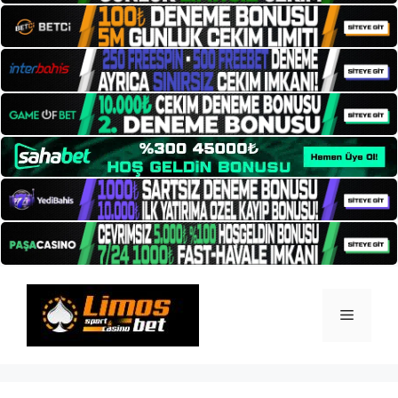
İçeriğe
atla
Menü