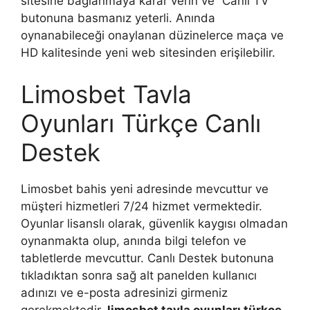
sitesine bağlanmaya karar verin ve “Canlı TV”
butonuna basmanız yeterli. Anında
oynanabileceği onaylanan düzinelerce maça ve
HD kalitesinde yeni web sitesinden erişilebilir.
Limosbet Tavla
Oyunları Türkçe Canlı
Destek
Limosbet bahis yeni adresinde mevcuttur ve
müşteri hizmetleri 7/24 hizmet vermektedir.
Oyunlar lisanslı olarak, güvenlik kaygısı olmadan
oynanmakta olup, anında bilgi telefon ve
tabletlerde mevcuttur. Canlı Destek butonuna
tıkladıktan sonra sağ alt panelden kullanıcı
adınızı ve e-posta adresinizi girmeniz
gerekmektedir.
limosbet tavla oyunları türkçe