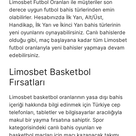
Limosbet Futbol Oranları ile müşteriler son
derece uygun futbol bahis türlerinden emin
olabilirler. Hesabınızda İlk Yarı, Alt/Üst,
Handikap, İlk Yarı ve İkinci Yarı bahis türlerinin
yeni oyunlarını oynayabilirsiniz. Canlı bahislerde
olduğu gibi, maç başlayana kadar tüm Limosbet
futbol oranlarıyla yeni bahisler yapmaya devam
edebilirsiniz.
Limosbet Basketbol
Fırsatları
Limosbet basketbol oranlarının yasa dışı bahis
içeriği hakkında bilgi edinmek için Türkiye cep
telefonları, tabletler ve bilgisayarlar aracılığıyla
makul bir yayma fırsatına sahiptir. Spor
kategorisindeki canlı bahis oyunları ve
basketbol maçları için maçı kazanacak takımı