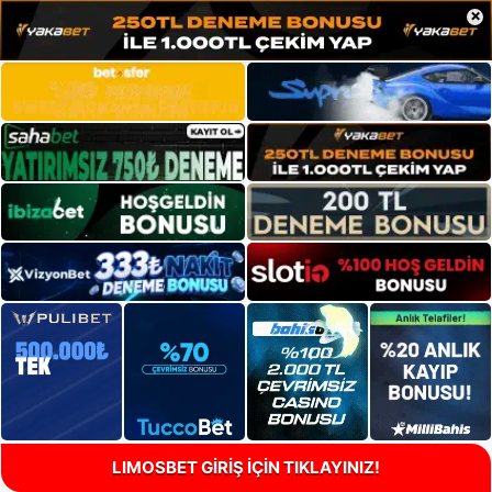
×
LIMOSBET GİRİŞ İÇİN TIKLAYINIZ!