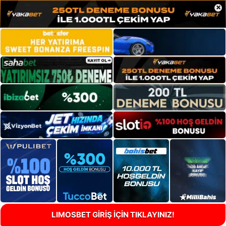
×
LIMOSBET GİRİŞ İÇİN TIKLAYINIZ!