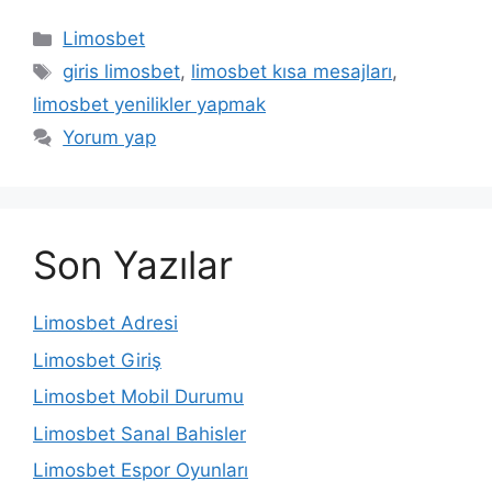
Kategoriler
Limosbet
Etiketler
giris limosbet
,
limosbet kısa mesajları
,
limosbet yenilikler yapmak
Yorum yap
Son Yazılar
Limosbet Adresi
Limosbet Giriş
Limosbet Mobil Durumu
Limosbet Sanal Bahisler
Limosbet Espor Oyunları