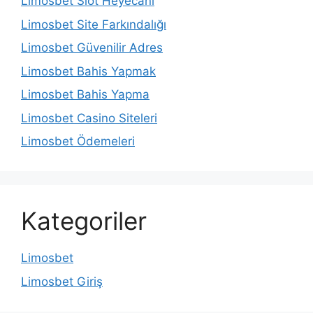
Limosbet Slot Heyecanı
Limosbet Site Farkındalığı
Limosbet Güvenilir Adres
Limosbet Bahis Yapmak
Limosbet Bahis Yapma
Limosbet Casino Siteleri
Limosbet Ödemeleri
Kategoriler
Limosbet
Limosbet Giriş