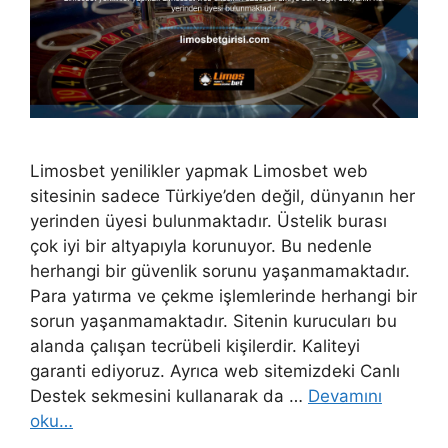
Limosbet yenilikler yapmak Limosbet web
sitesinin sadece Türkiye’den değil, dünyanın her
yerinden üyesi bulunmaktadır. Üstelik burası
çok iyi bir altyapıyla korunuyor. Bu nedenle
herhangi bir güvenlik sorunu yaşanmamaktadır.
Para yatırma ve çekme işlemlerinde herhangi bir
sorun yaşanmamaktadır. Sitenin kurucuları bu
alanda çalışan tecrübeli kişilerdir. Kaliteyi
garanti ediyoruz. Ayrıca web sitemizdeki Canlı
Destek sekmesini kullanarak da …
Devamını
oku…