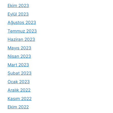
Ekim 2023
Eylül 2023
Ağustos 2023
Temmuz 2023
Haziran 2023
Mayıs 2023
Nisan 2023
Mart 2023
Şubat 2023
Ocak 2023
Aralık 2022
Kasım 2022
Ekim 2022