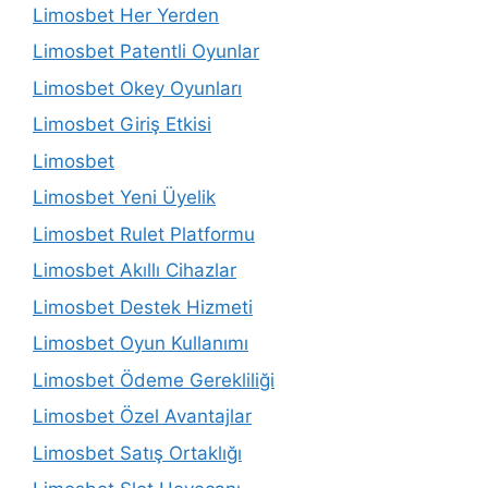
Limosbet Her Yerden
Limosbet Patentli Oyunlar
Limosbet Okey Oyunları
Limosbet Giriş Etkisi
Limosbet
Limosbet Yeni Üyelik
Limosbet Rulet Platformu
Limosbet Akıllı Cihazlar
Limosbet Destek Hizmeti
Limosbet Oyun Kullanımı
Limosbet Ödeme Gerekliliği
Limosbet Özel Avantajlar
Limosbet Satış Ortaklığı