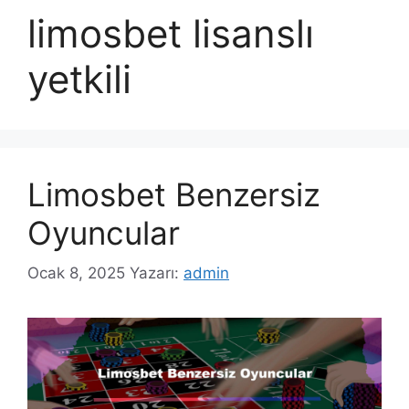
limosbet lisanslı
yetkili
Limosbet Benzersiz
Oyuncular
Ocak 8, 2025
Yazarı:
admin