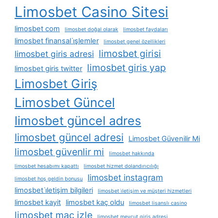
Limosbet Casino Sitesi
limosbet com
limosbet doğal olarak
limosbet faydaları
limosbet finansal i̇şlemler
limosbet genel özellikleri
limosbet girisi
limosbet giris adresi
limosbet giris yap
limosbet giris twitter
Limosbet Giriş
Limosbet Güncel
limosbet güncel adres
limosbet güncel adresi
Limosbet Güvenilir Mi
limosbet güvenlir mi
limosbet hakkında
limosbet hesabımı kapattı
limosbet hizmet dolandırıcılığı
limosbet instagram
limosbet hoş geldin bonusu
limosbet i̇letişim bilgileri
limosbet i̇letişim ve müşteri hizmetleri
limosbet kayit
limosbet kaç oldu
limosbet lisanslı casino
limosbet maç izle
limosbet mevcut giriş adresi