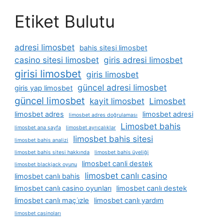
Etiket Bulutu
adresi limosbet
bahis sitesi limosbet
casino sitesi limosbet
giris adresi limosbet
girisi limosbet
giris limosbet
güncel adresi limosbet
giris yap limosbet
güncel limosbet
kayit limosbet
Limosbet
limosbet adres
limosbet adresi
limosbet adres doğrulaması
Limosbet bahis
limosbet ana sayfa
limosbet ayrıcalıklar
limosbet bahis sitesi
limosbet bahis analizi
limosbet bahis sitesi hakkında
limosbet bahis üyeliği
limosbet canli destek
limosbet blackjack oyunu
limosbet canlı casino
limosbet canlı bahis
limosbet canlı casino oyunları
limosbet canlı destek
limosbet canlı maç i̇zle
limosbet canlı yardım
limosbet casinoları