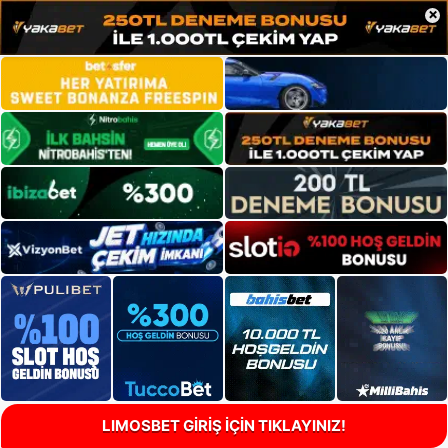
×
LIMOSBET GİRİŞ İÇİN TIKLAYINIZ!