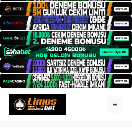
İçeriğe
atla
Menü