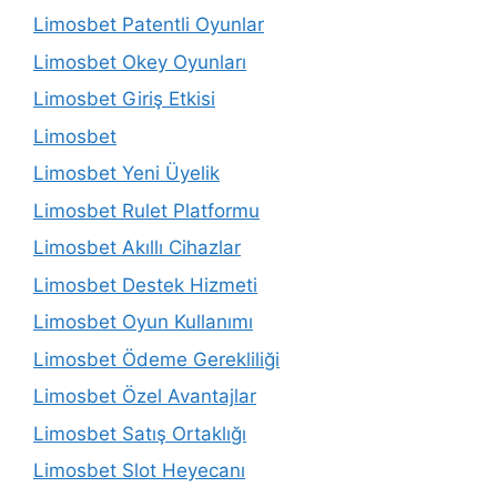
Limosbet Patentli Oyunlar
Limosbet Okey Oyunları
Limosbet Giriş Etkisi
Limosbet
Limosbet Yeni Üyelik
Limosbet Rulet Platformu
Limosbet Akıllı Cihazlar
Limosbet Destek Hizmeti
Limosbet Oyun Kullanımı
Limosbet Ödeme Gerekliliği
Limosbet Özel Avantajlar
Limosbet Satış Ortaklığı
Limosbet Slot Heyecanı