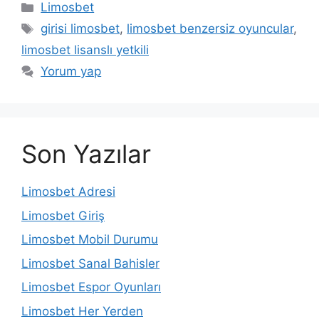
Kategoriler
Limosbet
Etiketler
girisi limosbet
,
limosbet benzersiz oyuncular
,
limosbet lisanslı yetkili
Yorum yap
Son Yazılar
Limosbet Adresi
Limosbet Giriş
Limosbet Mobil Durumu
Limosbet Sanal Bahisler
Limosbet Espor Oyunları
Limosbet Her Yerden