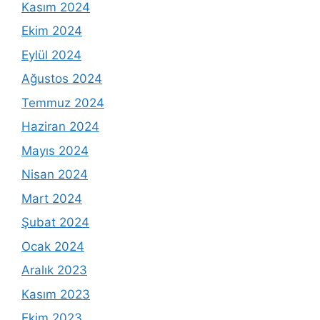
Kasım 2024
Ekim 2024
Eylül 2024
Ağustos 2024
Temmuz 2024
Haziran 2024
Mayıs 2024
Nisan 2024
Mart 2024
Şubat 2024
Ocak 2024
Aralık 2023
Kasım 2023
Ekim 2023