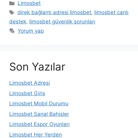
Kategoriler
Limosbet
Etiketler
direk bağlantı adresi limosbet
,
limosbet canlı
destek
,
limosbet güvenlik sorunları
Yorum yap
Son Yazılar
Limosbet Adresi
Limosbet Giriş
Limosbet Mobil Durumu
Limosbet Sanal Bahisler
Limosbet Espor Oyunları
Limosbet Her Yerden