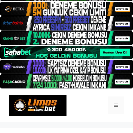
İçeriğe
atla
Menü