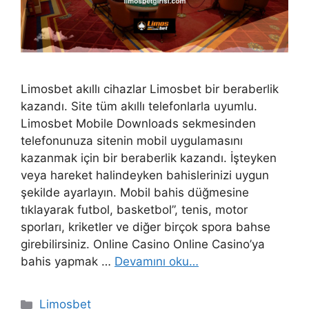
Limosbet akıllı cihazlar Limosbet bir beraberlik
kazandı. Site tüm akıllı telefonlarla uyumlu.
Limosbet Mobile Downloads sekmesinden
telefonunuza sitenin mobil uygulamasını
kazanmak için bir beraberlik kazandı. İşteyken
veya hareket halindeyken bahislerinizi uygun
şekilde ayarlayın. Mobil bahis düğmesine
tıklayarak futbol, basketbol”, tenis, motor
sporları, kriketler ve diğer birçok spora bahse
girebilirsiniz. Online Casino Online Casino’ya
bahis yapmak …
Devamını oku…
Kategoriler
Limosbet