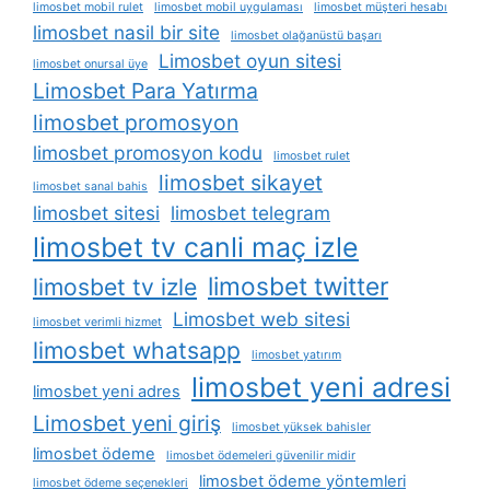
limosbet mobil rulet
limosbet mobil uygulaması
limosbet müşteri hesabı
limosbet nasil bir site
limosbet olağanüstü başarı
Limosbet oyun sitesi
limosbet onursal üye
Limosbet Para Yatırma
limosbet promosyon
limosbet promosyon kodu
limosbet rulet
limosbet sikayet
limosbet sanal bahis
limosbet sitesi
limosbet telegram
limosbet tv canli maç izle
limosbet twitter
limosbet tv izle
Limosbet web sitesi
limosbet verimli hizmet
limosbet whatsapp
limosbet yatırım
limosbet yeni adresi
limosbet yeni adres
Limosbet yeni giriş
limosbet yüksek bahisler
limosbet ödeme
limosbet ödemeleri güvenilir midir
limosbet ödeme yöntemleri
limosbet ödeme seçenekleri