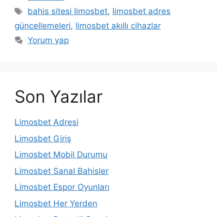
Etiketler
bahis sitesi limosbet
,
limosbet adres
güncellemeleri
,
limosbet akıllı cihazlar
Yorum yap
Son Yazılar
Limosbet Adresi
Limosbet Giriş
Limosbet Mobil Durumu
Limosbet Sanal Bahisler
Limosbet Espor Oyunları
Limosbet Her Yerden