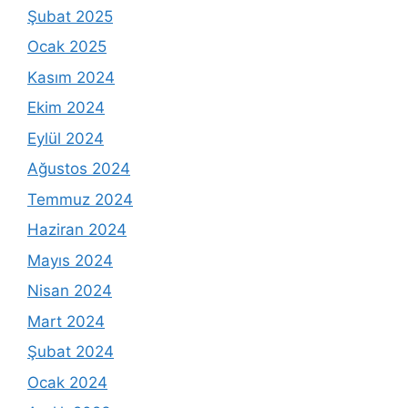
Şubat 2025
Ocak 2025
Kasım 2024
Ekim 2024
Eylül 2024
Ağustos 2024
Temmuz 2024
Haziran 2024
Mayıs 2024
Nisan 2024
Mart 2024
Şubat 2024
Ocak 2024