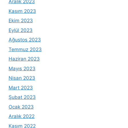
Aralık 2023
Kasım 2023
Ekim 2023
Eylül 2023
Ağustos 2023
Temmuz 2023
Haziran 2023
Mayıs 2023
Nisan 2023
Mart 2023
Şubat 2023
Ocak 2023
Aralık 2022
Kasım 2022