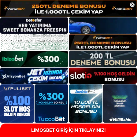
×
LIMOSBET GİRİŞ İÇİN TIKLAYINIZ!