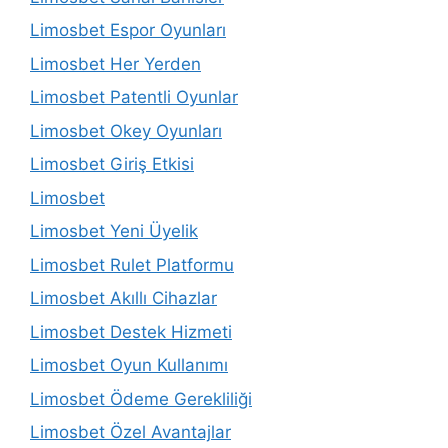
Limosbet Espor Oyunları
Limosbet Her Yerden
Limosbet Patentli Oyunlar
Limosbet Okey Oyunları
Limosbet Giriş Etkisi
Limosbet
Limosbet Yeni Üyelik
Limosbet Rulet Platformu
Limosbet Akıllı Cihazlar
Limosbet Destek Hizmeti
Limosbet Oyun Kullanımı
Limosbet Ödeme Gerekliliği
Limosbet Özel Avantajlar