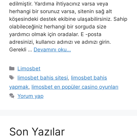
edilmiştir. Yardıma ihtiyacınız varsa veya
herhangi bir sorunuz varsa, sitenin sağ alt
köşesindeki destek ekibine ulaşabilirsiniz. Sahip
olabileceğiniz herhangi bir sorguda size
yardımcı olmak için oradalar. E -posta
adresinizi, kullanıcı adınızı ve adınızı girin.
Gerekli …
Devamını oku…
Kategoriler
Limosbet
Etiketler
limosbet bahis sitesi
,
limosbet bahis
yapmak
,
limosbet en popüler casino oyunları
Yorum yap
Son Yazılar