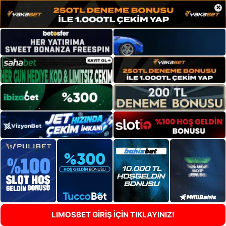
×
LIMOSBET GİRİŞ İÇİN TIKLAYINIZ!