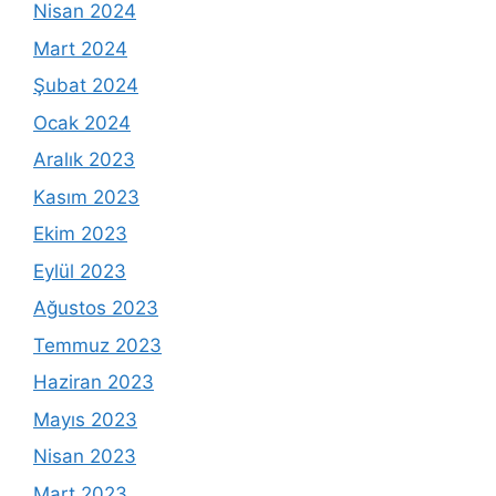
Nisan 2024
Mart 2024
Şubat 2024
Ocak 2024
Aralık 2023
Kasım 2023
Ekim 2023
Eylül 2023
Ağustos 2023
Temmuz 2023
Haziran 2023
Mayıs 2023
Nisan 2023
Mart 2023