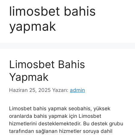
limosbet bahis
yapmak
Limosbet Bahis
Yapmak
Haziran 25, 2025
Yazarı:
admin
Limosbet bahis yapmak seobahis, yüksek
oranlarda bahis yapmak için Limosbet
hizmetlerini desteklemektedir. Bu destek grubu
tarafından sağlanan hizmetler soruya dahil