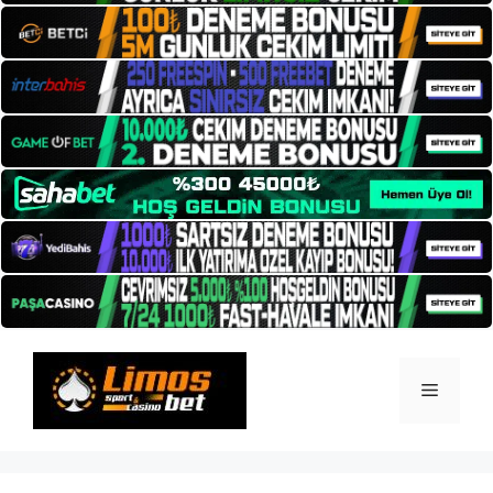
İçeriğe
atla
Menü