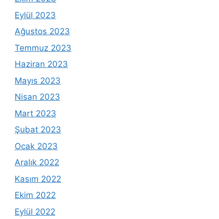
Eylül 2023
Ağustos 2023
Temmuz 2023
Haziran 2023
Mayıs 2023
Nisan 2023
Mart 2023
Şubat 2023
Ocak 2023
Aralık 2022
Kasım 2022
Ekim 2022
Eylül 2022