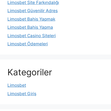
Limosbet Site Farkındalığı
Limosbet Güvenilir Adres
Limosbet Bahis Yapmak
Limosbet Bahis Yapma
Limosbet Casino Siteleri
Limosbet Ödemeleri
Kategoriler
Limosbet
Limosbet Giriş