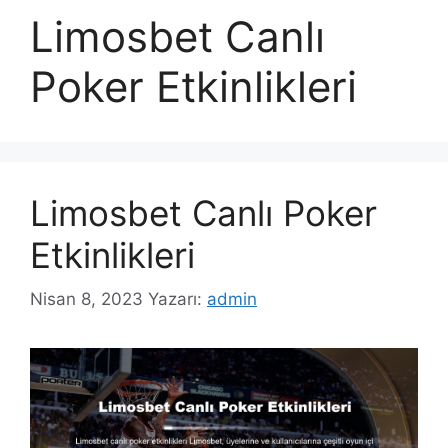
Limosbet Canlı
Poker Etkinlikleri
Limosbet Canlı Poker
Etkinlikleri
Nisan 8, 2023
Yazarı:
admin