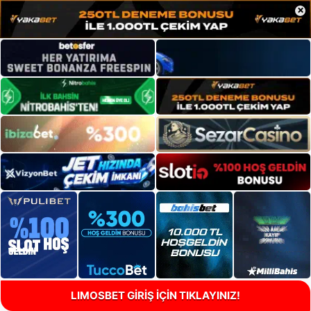
×
LIMOSBET GİRİŞ İÇİN TIKLAYINIZ!