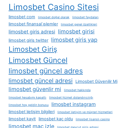
Limosbet Casino Sitesi
limosbet com
limosbet doğal olarak
limosbet faydaları
limosbet finansal i̇şlemler
limosbet genel özellikleri
limosbet girisi
limosbet giris adresi
limosbet giris yap
limosbet giris twitter
Limosbet Giriş
Limosbet Güncel
limosbet güncel adres
limosbet güncel adresi
Limosbet Güvenilir Mi
limosbet güvenlir mi
limosbet hakkında
limosbet hesabımı kapattı
limosbet hizmet dolandırıcılığı
limosbet instagram
limosbet hoş geldin bonusu
limosbet i̇letişim bilgileri
limosbet i̇letişim ve müşteri hizmetleri
limosbet kayit
limosbet kaç oldu
limosbet lisanslı casino
limosbet maç izle
limosbet mevcut giriş adresi