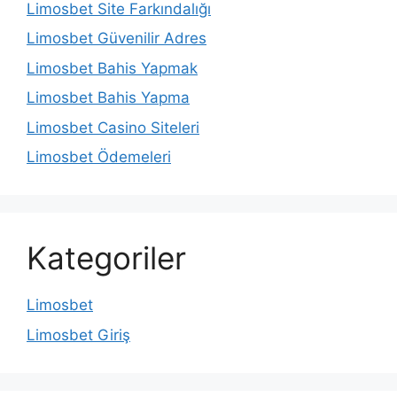
Limosbet Site Farkındalığı
Limosbet Güvenilir Adres
Limosbet Bahis Yapmak
Limosbet Bahis Yapma
Limosbet Casino Siteleri
Limosbet Ödemeleri
Kategoriler
Limosbet
Limosbet Giriş