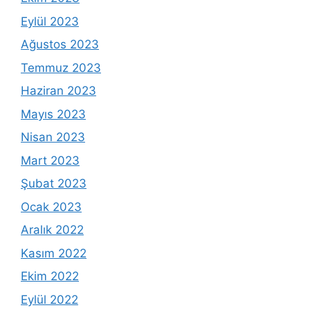
Eylül 2023
Ağustos 2023
Temmuz 2023
Haziran 2023
Mayıs 2023
Nisan 2023
Mart 2023
Şubat 2023
Ocak 2023
Aralık 2022
Kasım 2022
Ekim 2022
Eylül 2022