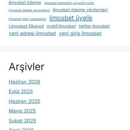
limosbet ödeme
limosbet ödemeleri güvenilir midir
limosbet ödeme yöntemleri
limosbet ödeme seçenekleri
limosbet üyelik
limosbet ödül seçenekleri
Limosbet Şikayeti
mobil limosbet
twitter limosbet
yeni adresi limosbet
yeni giris limosbet
Arşivler
Haziran 2026
Eylül 2025
Haziran 2025
Mayıs 2025
Şubat 2025