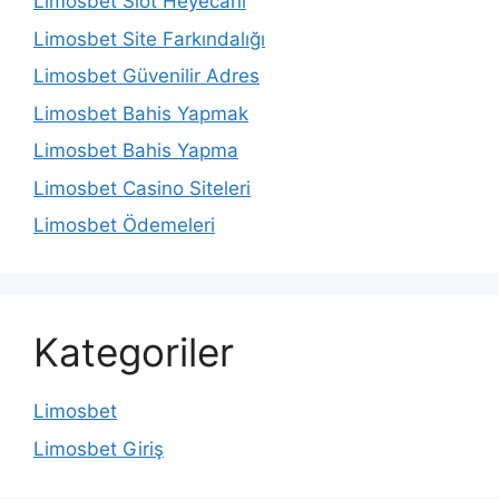
Limosbet Slot Heyecanı
Limosbet Site Farkındalığı
Limosbet Güvenilir Adres
Limosbet Bahis Yapmak
Limosbet Bahis Yapma
Limosbet Casino Siteleri
Limosbet Ödemeleri
Kategoriler
Limosbet
Limosbet Giriş