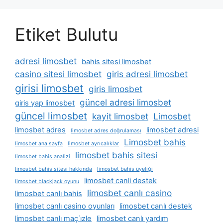
Etiket Bulutu
adresi limosbet
bahis sitesi limosbet
casino sitesi limosbet
giris adresi limosbet
girisi limosbet
giris limosbet
güncel adresi limosbet
giris yap limosbet
güncel limosbet
kayit limosbet
Limosbet
limosbet adres
limosbet adresi
limosbet adres doğrulaması
Limosbet bahis
limosbet ana sayfa
limosbet ayrıcalıklar
limosbet bahis sitesi
limosbet bahis analizi
limosbet bahis sitesi hakkında
limosbet bahis üyeliği
limosbet canli destek
limosbet blackjack oyunu
limosbet canlı casino
limosbet canlı bahis
limosbet canlı casino oyunları
limosbet canlı destek
limosbet canlı maç i̇zle
limosbet canlı yardım