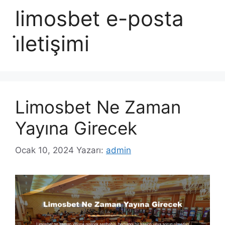
limosbet e-posta
i̇letişimi
Limosbet Ne Zaman
Yayına Girecek
Ocak 10, 2024
Yazarı:
admin