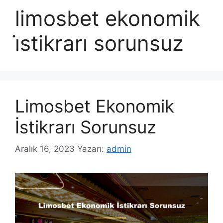
limosbet ekonomik
i̇stikrarı sorunsuz
Limosbet Ekonomik
İstikrarı Sorunsuz
Aralık 16, 2023
Yazarı:
admin