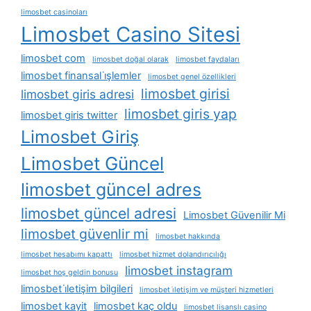
limosbet casinoları
Limosbet Casino Sitesi
limosbet com
limosbet doğal olarak
limosbet faydaları
limosbet finansal i̇şlemler
limosbet genel özellikleri
limosbet girisi
limosbet giris adresi
limosbet giris yap
limosbet giris twitter
Limosbet Giriş
Limosbet Güncel
limosbet güncel adres
limosbet güncel adresi
Limosbet Güvenilir Mi
limosbet güvenlir mi
limosbet hakkında
limosbet hesabımı kapattı
limosbet hizmet dolandırıcılığı
limosbet instagram
limosbet hoş geldin bonusu
limosbet i̇letişim bilgileri
limosbet i̇letişim ve müşteri hizmetleri
limosbet kayit
limosbet kaç oldu
limosbet lisanslı casino