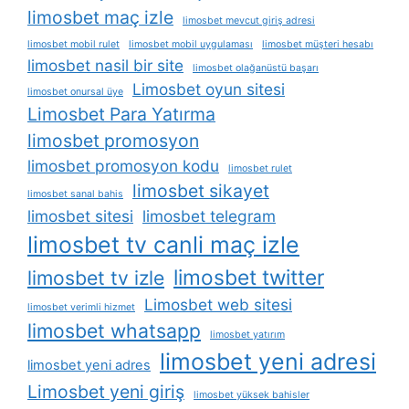
limosbet maç izle
limosbet mevcut giriş adresi
limosbet mobil rulet
limosbet mobil uygulaması
limosbet müşteri hesabı
limosbet nasil bir site
limosbet olağanüstü başarı
Limosbet oyun sitesi
limosbet onursal üye
Limosbet Para Yatırma
limosbet promosyon
limosbet promosyon kodu
limosbet rulet
limosbet sikayet
limosbet sanal bahis
limosbet sitesi
limosbet telegram
limosbet tv canli maç izle
limosbet twitter
limosbet tv izle
Limosbet web sitesi
limosbet verimli hizmet
limosbet whatsapp
limosbet yatırım
limosbet yeni adresi
limosbet yeni adres
Limosbet yeni giriş
limosbet yüksek bahisler