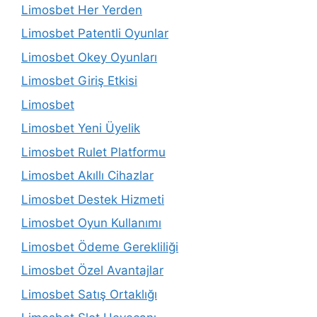
Limosbet Her Yerden
Limosbet Patentli Oyunlar
Limosbet Okey Oyunları
Limosbet Giriş Etkisi
Limosbet
Limosbet Yeni Üyelik
Limosbet Rulet Platformu
Limosbet Akıllı Cihazlar
Limosbet Destek Hizmeti
Limosbet Oyun Kullanımı
Limosbet Ödeme Gerekliliği
Limosbet Özel Avantajlar
Limosbet Satış Ortaklığı