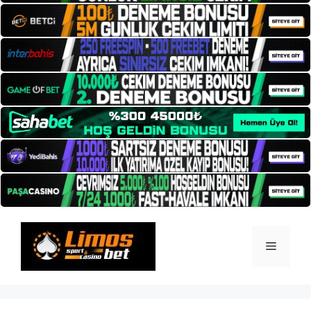
İçeriğe
atla
Menü