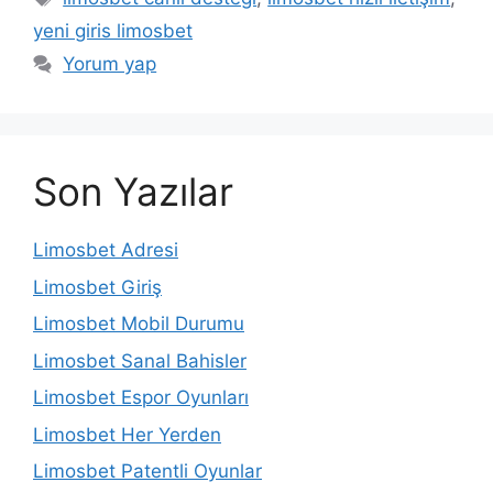
yeni giris limosbet
Yorum yap
Son Yazılar
Limosbet Adresi
Limosbet Giriş
Limosbet Mobil Durumu
Limosbet Sanal Bahisler
Limosbet Espor Oyunları
Limosbet Her Yerden
Limosbet Patentli Oyunlar