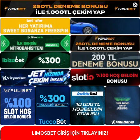
×
LIMOSBET GİRİŞ İÇİN TIKLAYINIZ!