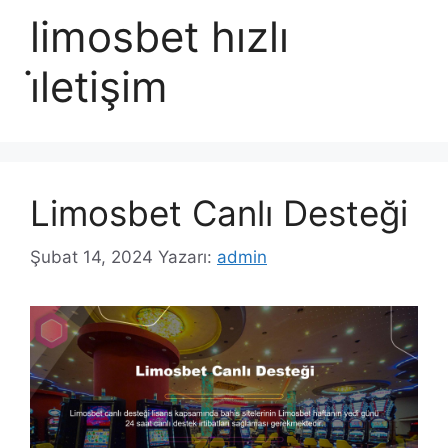
limosbet hızlı
i̇letişim
Limosbet Canlı Desteği
Şubat 14, 2024
Yazarı:
admin