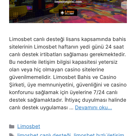
Limosbet canlı desteği lisans kapsamında bahis
sitelerinin Limosbet haftanın yedi günü 24 saat
canlı destek irtibatları sağlaması gerekmektedir.
Bu nedenle iletişim bilgisi kapasitesi yetersiz
olan veya hiç olmayan casino sitelerine
güvenilmemelidir. Limosbet Bahis ve Casino
Şirketi, üye memnuniyetini, güvenliğini ve casino
konforunu sağlamak için üyelerine 7/24 canlı
destek sağlamaktadır. İhtiyaç duyulması halinde
canlı destek uygulaması …
Devamını oku…
Kategoriler
Limosbet
Etiketler
limosbet canlı desteği
,
limosbet hızlı i̇letişim
,