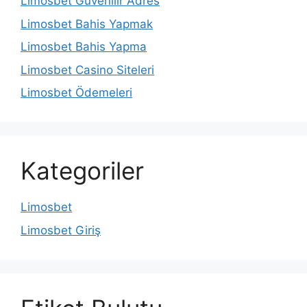
Limosbet Güvenilir Adres
Limosbet Bahis Yapmak
Limosbet Bahis Yapma
Limosbet Casino Siteleri
Limosbet Ödemeleri
Kategoriler
Limosbet
Limosbet Giriş