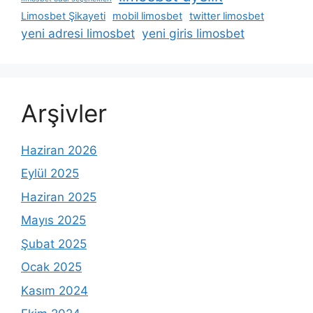
Limosbet Şikayeti
mobil limosbet
twitter limosbet
yeni adresi limosbet
yeni giris limosbet
Arşivler
Haziran 2026
Eylül 2025
Haziran 2025
Mayıs 2025
Şubat 2025
Ocak 2025
Kasım 2024