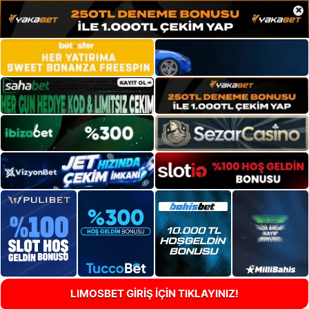
×
LIMOSBET GİRİŞ İÇİN TIKLAYINIZ!