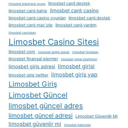
limosbet canli destek
limosbet blackjack oyunu
limosbet canlı casino
limosbet canlı bahis
limosbet canlı casino oyunları
limosbet canlı destek
limosbet canlı maç i̇zle
limosbet canlı yardım
limosbet casinoları
Limosbet Casino Sitesi
limosbet com
limosbet doğal olarak
limosbet faydaları
limosbet finansal i̇şlemler
limosbet genel özellikleri
limosbet girisi
limosbet giris adresi
limosbet giris yap
limosbet giris twitter
Limosbet Giriş
Limosbet Güncel
limosbet güncel adres
limosbet güncel adresi
Limosbet Güvenilir Mi
limosbet güvenlir mi
limosbet hakkında