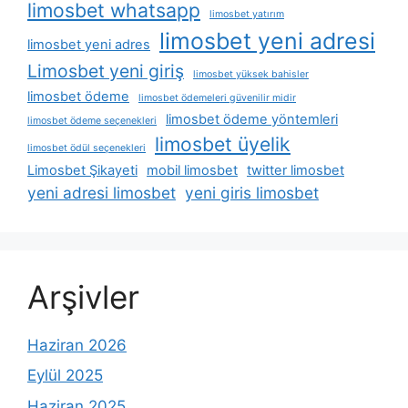
limosbet whatsapp
limosbet yatırım
limosbet yeni adresi
limosbet yeni adres
Limosbet yeni giriş
limosbet yüksek bahisler
limosbet ödeme
limosbet ödemeleri güvenilir midir
limosbet ödeme yöntemleri
limosbet ödeme seçenekleri
limosbet üyelik
limosbet ödül seçenekleri
Limosbet Şikayeti
mobil limosbet
twitter limosbet
yeni adresi limosbet
yeni giris limosbet
Arşivler
Haziran 2026
Eylül 2025
Haziran 2025