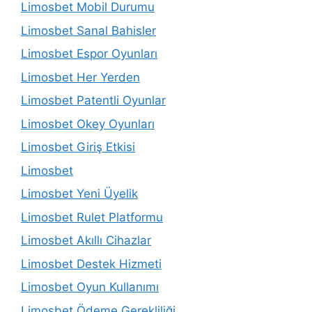
Limosbet Mobil Durumu
Limosbet Sanal Bahisler
Limosbet Espor Oyunları
Limosbet Her Yerden
Limosbet Patentli Oyunlar
Limosbet Okey Oyunları
Limosbet Giriş Etkisi
Limosbet
Limosbet Yeni Üyelik
Limosbet Rulet Platformu
Limosbet Akıllı Cihazlar
Limosbet Destek Hizmeti
Limosbet Oyun Kullanımı
Limosbet Ödeme Gerekliliği