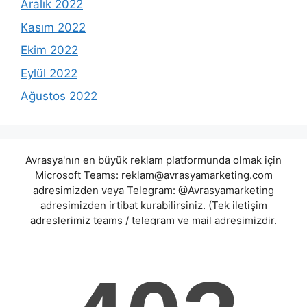
Aralık 2022
Kasım 2022
Ekim 2022
Eylül 2022
Ağustos 2022
Avrasya'nın en büyük reklam platformunda olmak için
Microsoft Teams:
reklam@avrasyamarketing.com
adresimizden veya Telegram: @Avrasyamarketing
adresimizden irtibat kurabilirsiniz. (Tek iletişim
adreslerimiz teams / telegram ve mail adresimizdir.
Harici hiçbir iletişim adresimiz bulunmamaktadır.
Lütfen itibar etmeyiniz.) Türkiye yasalarına göre 7258
sayılı kanun uyarınca yasa dışı bahis oynamanın
cezaları mevcuttur. Şu an bulunduğunuz site hiç bir
şekilde illegal bahis oyunları oynatmıyor ve oynamaya