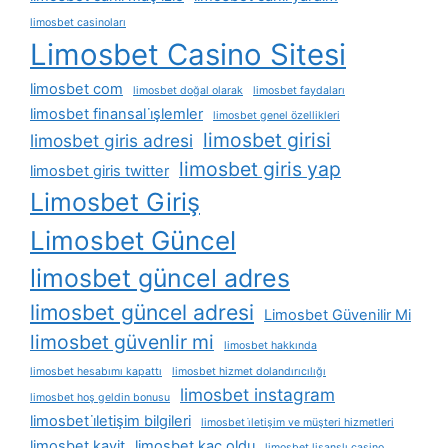
limosbet casinoları
Limosbet Casino Sitesi
limosbet com
limosbet doğal olarak
limosbet faydaları
limosbet finansal i̇şlemler
limosbet genel özellikleri
limosbet girisi
limosbet giris adresi
limosbet giris yap
limosbet giris twitter
Limosbet Giriş
Limosbet Güncel
limosbet güncel adres
limosbet güncel adresi
Limosbet Güvenilir Mi
limosbet güvenlir mi
limosbet hakkında
limosbet hesabımı kapattı
limosbet hizmet dolandırıcılığı
limosbet instagram
limosbet hoş geldin bonusu
limosbet i̇letişim bilgileri
limosbet i̇letişim ve müşteri hizmetleri
limosbet kayit
limosbet kaç oldu
limosbet lisanslı casino