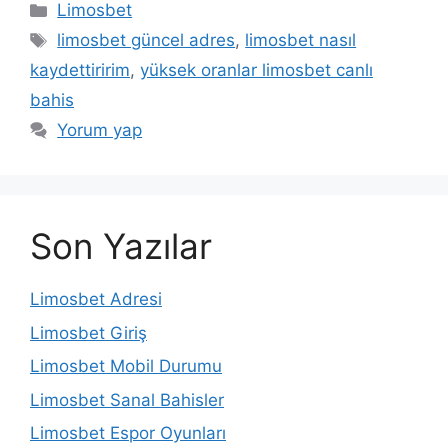
Kategoriler
Limosbet
Etiketler
limosbet güncel adres
,
limosbet nasıl
kaydettiririm
,
yüksek oranlar limosbet canlı
bahis
Yorum yap
Son Yazılar
Limosbet Adresi
Limosbet Giriş
Limosbet Mobil Durumu
Limosbet Sanal Bahisler
Limosbet Espor Oyunları