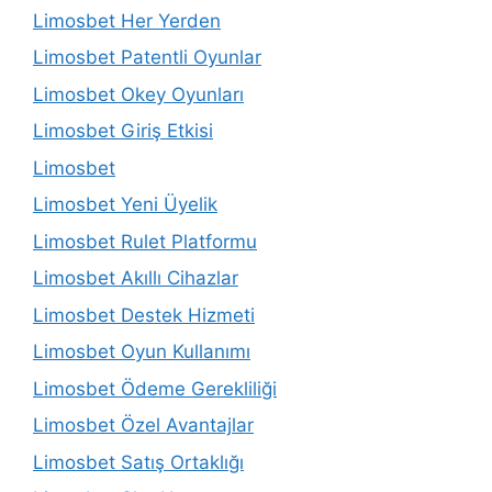
Limosbet Her Yerden
Limosbet Patentli Oyunlar
Limosbet Okey Oyunları
Limosbet Giriş Etkisi
Limosbet
Limosbet Yeni Üyelik
Limosbet Rulet Platformu
Limosbet Akıllı Cihazlar
Limosbet Destek Hizmeti
Limosbet Oyun Kullanımı
Limosbet Ödeme Gerekliliği
Limosbet Özel Avantajlar
Limosbet Satış Ortaklığı