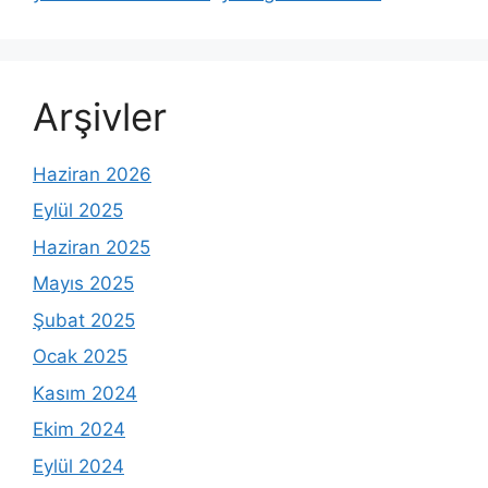
Arşivler
Haziran 2026
Eylül 2025
Haziran 2025
Mayıs 2025
Şubat 2025
Ocak 2025
Kasım 2024
Ekim 2024
Eylül 2024