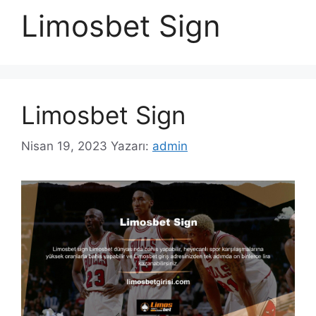
Limosbet Sign
Limosbet Sign
Nisan 19, 2023
Yazarı:
admin