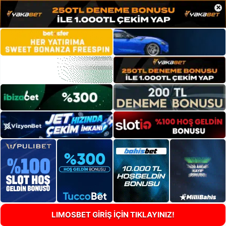
×
LIMOSBET GİRİŞ İÇİN TIKLAYINIZ!