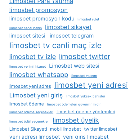
Limosbet Para Yatırma
limosbet promosyon
limosbet promosyon kodu
limosbet rulet
limosbet sikayet
limosbet sanal bahis
limosbet sitesi
limosbet telegram
limosbet tv canli maç izle
limosbet twitter
limosbet tv izle
Limosbet web sitesi
limosbet verimli hizmet
limosbet whatsapp
limosbet yatırım
limosbet yeni adresi
limosbet yeni adres
Limosbet yeni giriş
limosbet yüksek bahisler
limosbet ödeme
limosbet ödemeleri güvenilir midir
limosbet ödeme yöntemleri
limosbet ödeme seçenekleri
limosbet üyelik
limosbet ödül seçenekleri
Limosbet Şikayeti
mobil limosbet
twitter limosbet
yeni adresi limosbet
yeni giris limosbet