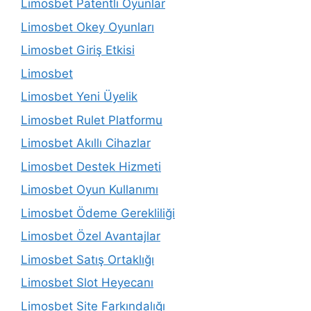
Limosbet Patentli Oyunlar
Limosbet Okey Oyunları
Limosbet Giriş Etkisi
Limosbet
Limosbet Yeni Üyelik
Limosbet Rulet Platformu
Limosbet Akıllı Cihazlar
Limosbet Destek Hizmeti
Limosbet Oyun Kullanımı
Limosbet Ödeme Gerekliliği
Limosbet Özel Avantajlar
Limosbet Satış Ortaklığı
Limosbet Slot Heyecanı
Limosbet Site Farkındalığı