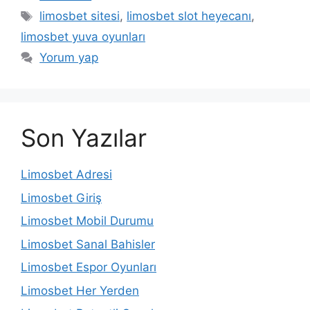
Etiketler
limosbet sitesi
,
limosbet slot heyecanı
,
limosbet yuva oyunları
Yorum yap
Son Yazılar
Limosbet Adresi
Limosbet Giriş
Limosbet Mobil Durumu
Limosbet Sanal Bahisler
Limosbet Espor Oyunları
Limosbet Her Yerden