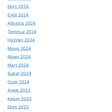
Ekim 2024
Eylül 2024
Ağustos 2024
Temmuz 2024
Haziran 2024
Mayıs 2024
Nisan 2024
Mart 2024
Şubat 2024
Ocak 2024
Aralık 2023
Kasım 2023
Ekim 2023