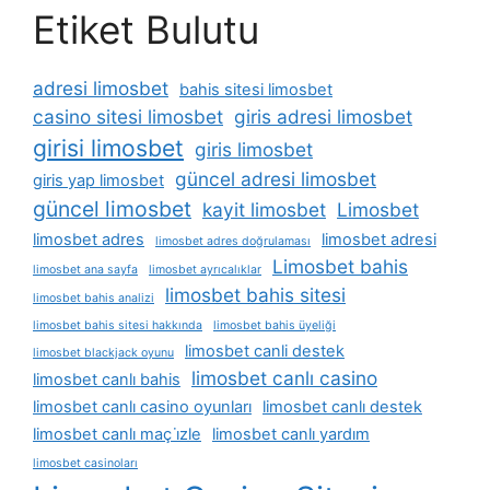
Etiket Bulutu
adresi limosbet
bahis sitesi limosbet
casino sitesi limosbet
giris adresi limosbet
girisi limosbet
giris limosbet
güncel adresi limosbet
giris yap limosbet
güncel limosbet
kayit limosbet
Limosbet
limosbet adres
limosbet adresi
limosbet adres doğrulaması
Limosbet bahis
limosbet ana sayfa
limosbet ayrıcalıklar
limosbet bahis sitesi
limosbet bahis analizi
limosbet bahis sitesi hakkında
limosbet bahis üyeliği
limosbet canli destek
limosbet blackjack oyunu
limosbet canlı casino
limosbet canlı bahis
limosbet canlı casino oyunları
limosbet canlı destek
limosbet canlı maç i̇zle
limosbet canlı yardım
limosbet casinoları