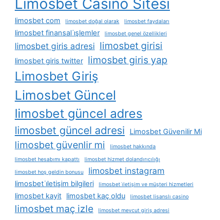
Limosbet Casino Sitesi
limosbet com
limosbet doğal olarak
limosbet faydaları
limosbet finansal i̇şlemler
limosbet genel özellikleri
limosbet girisi
limosbet giris adresi
limosbet giris yap
limosbet giris twitter
Limosbet Giriş
Limosbet Güncel
limosbet güncel adres
limosbet güncel adresi
Limosbet Güvenilir Mi
limosbet güvenlir mi
limosbet hakkında
limosbet hesabımı kapattı
limosbet hizmet dolandırıcılığı
limosbet instagram
limosbet hoş geldin bonusu
limosbet i̇letişim bilgileri
limosbet i̇letişim ve müşteri hizmetleri
limosbet kayit
limosbet kaç oldu
limosbet lisanslı casino
limosbet maç izle
limosbet mevcut giriş adresi