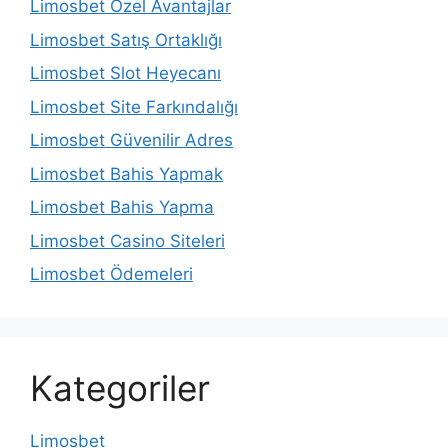
Limosbet Özel Avantajlar
Limosbet Satış Ortaklığı
Limosbet Slot Heyecanı
Limosbet Site Farkındalığı
Limosbet Güvenilir Adres
Limosbet Bahis Yapmak
Limosbet Bahis Yapma
Limosbet Casino Siteleri
Limosbet Ödemeleri
Kategoriler
Limosbet