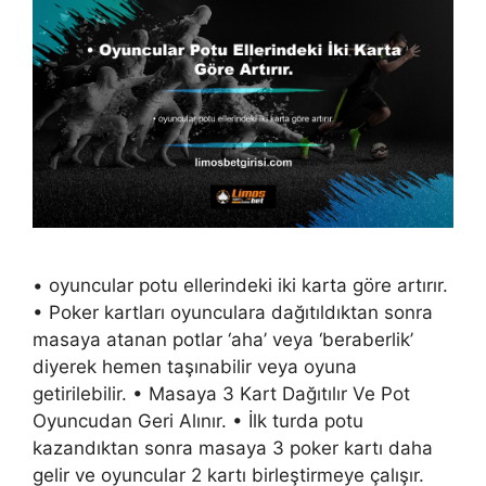
• oyuncular potu ellerindeki iki karta göre artırır.
• Poker kartları oyunculara dağıtıldıktan sonra
masaya atanan potlar ‘aha’ veya ‘beraberlik’
diyerek hemen taşınabilir veya oyuna
getirilebilir. • Masaya 3 Kart Dağıtılır Ve Pot
Oyuncudan Geri Alınır. • İlk turda potu
kazandıktan sonra masaya 3 poker kartı daha
gelir ve oyuncular 2 kartı birleştirmeye çalışır.