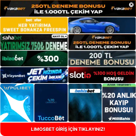
×
LIMOSBET GİRİŞ İÇİN TIKLAYINIZ!