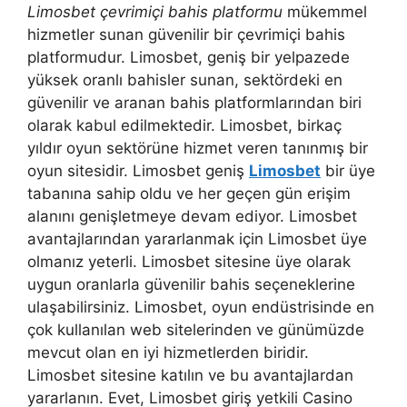
Limosbet çevrimiçi bahis platformu
mükemmel
hizmetler sunan güvenilir bir çevrimiçi bahis
platformudur. Limosbet, geniş bir yelpazede
yüksek oranlı bahisler sunan, sektördeki en
güvenilir ve aranan bahis platformlarından biri
olarak kabul edilmektedir. Limosbet, birkaç
yıldır oyun sektörüne hizmet veren tanınmış bir
oyun sitesidir. Limosbet geniş
Limosbet
bir üye
tabanına sahip oldu ve her geçen gün erişim
alanını genişletmeye devam ediyor. Limosbet
avantajlarından yararlanmak için Limosbet üye
olmanız yeterli. Limosbet sitesine üye olarak
uygun oranlarla güvenilir bahis seçeneklerine
ulaşabilirsiniz. Limosbet, oyun endüstrisinde en
çok kullanılan web sitelerinden ve günümüzde
mevcut olan en iyi hizmetlerden biridir.
Limosbet sitesine katılın ve bu avantajlardan
yararlanın. Evet, Limosbet giriş yetkili Casino