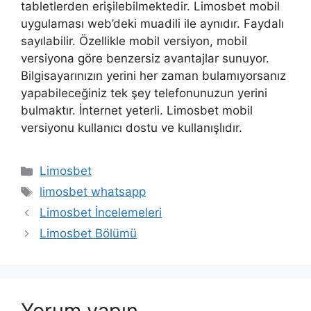
tabletlerden erişilebilmektedir. Limosbet mobil
uygulaması web’deki muadili ile aynıdır. Faydalı
sayılabilir. Özellikle mobil versiyon, mobil
versiyona göre benzersiz avantajlar sunuyor.
Bilgisayarınızın yerini her zaman bulamıyorsanız
yapabileceğiniz tek şey telefonunuzun yerini
bulmaktır. İnternet yeterli. Limosbet mobil
versiyonu kullanıcı dostu ve kullanışlıdır.
Kategoriler
Limosbet
Etiketler
limosbet whatsapp
Yazı
Limosbet İncelemeleri
dolaşımı
Limosbet Bölümü
Yorum yapın