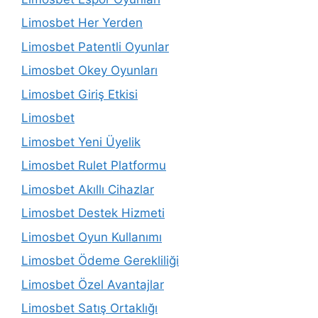
Limosbet Her Yerden
Limosbet Patentli Oyunlar
Limosbet Okey Oyunları
Limosbet Giriş Etkisi
Limosbet
Limosbet Yeni Üyelik
Limosbet Rulet Platformu
Limosbet Akıllı Cihazlar
Limosbet Destek Hizmeti
Limosbet Oyun Kullanımı
Limosbet Ödeme Gerekliliği
Limosbet Özel Avantajlar
Limosbet Satış Ortaklığı