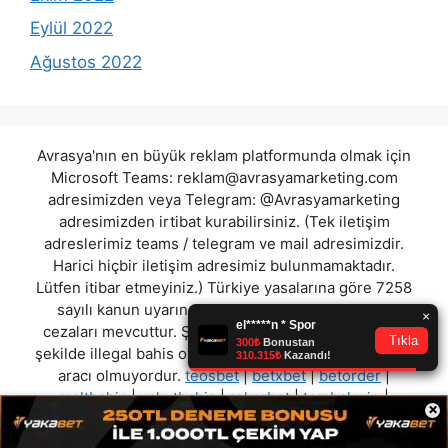
Eylül 2022
Ağustos 2022
Avrasya'nın en büyük reklam platformunda olmak için
Microsoft Teams:
reklam@avrasyamarketing.com
adresimizden veya Telegram: @Avrasyamarketing
adresimizden irtibat kurabilirsiniz. (Tek iletişim
adreslerimiz teams / telegram ve mail adresimizdir.
Harici hiçbir iletişim adresimiz bulunmamaktadır.
Lütfen itibar etmeyiniz.) Türkiye yasalarına göre 7258
sayılı kanun uyarınca yasa dışı bahis oynamanın
cezaları mevcuttur. Şu an bulunduğunuz site hiç bir
şekilde illegal bahis oyunları oynatmıyor ve oynamaya
aracı olmuyordur.
teosbet
|
betxbet
|
betorder
|
maltbahis
|
yakutbahis
|
rekorbet
|
tombalavip
|
×
pronexbet
"