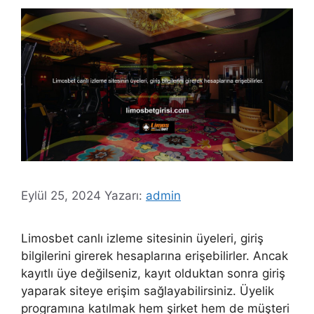
Eylül 25, 2024
Yazarı:
admin
Limosbet canlı izleme sitesinin üyeleri, giriş
bilgilerini girerek hesaplarına erişebilirler. Ancak
kayıtlı üye değilseniz, kayıt olduktan sonra giriş
yaparak siteye erişim sağlayabilirsiniz. Üyelik
programına katılmak hem şirket hem de müşteri