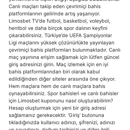
Canlı maçları takip eden çevrimiçi bahis
platformlarının gelirinde artış yaşanıyor.
Limosbet TV’de futbol, ​​basketbol, ​​voleybol,
hentbol ve daha birçok spor dalının keyfini
çıkarabilirsiniz. Türkiye’de UEFA Şampiyonlar
Ligi maçlarını yüksek çözünürlükte yayınlayan
çevrimiçi bahis platformları bulunmaktadır. Canlı
maç yayınına erişim sağlamak için lütfen güncel
giriş adresinizi girin. Maç izlemek için en iyi
bahis platformlarından biri olarak kabul
edildiğinden diğer siteler arasında öne çıkıyor.
Hem maçlara hem de canlı maçlara bahis
oynayabilirsiniz. Spor bahisleri ve canlı bahisler
için Limosbet kuponunu nasıl oluşturabilirim?
Hesap oluşturmak için yeni bir giriş adresi
sağlamanız gerekecektir. ‘Giriş’ butonuna
tıkladığınızda kullanıcı adınızı, şifrenizi, adınızı
ve soyadınızı, doğum tarihinizi ve diğer ilgili