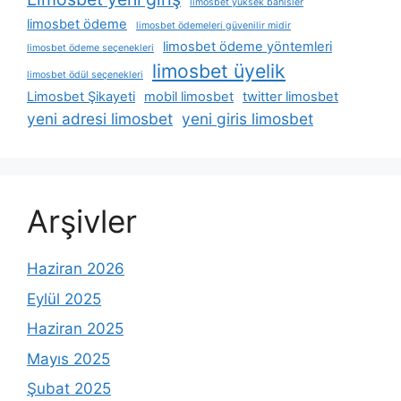
limosbet yüksek bahisler
limosbet ödeme
limosbet ödemeleri güvenilir midir
limosbet ödeme yöntemleri
limosbet ödeme seçenekleri
limosbet üyelik
limosbet ödül seçenekleri
Limosbet Şikayeti
mobil limosbet
twitter limosbet
yeni adresi limosbet
yeni giris limosbet
Arşivler
Haziran 2026
Eylül 2025
Haziran 2025
Mayıs 2025
Şubat 2025