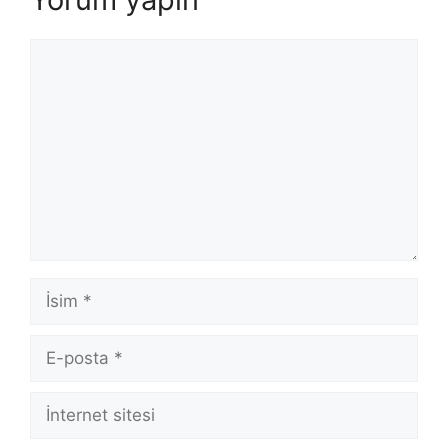
Yorum
İsim
E-
posta
İnternet
sitesi