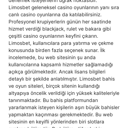
denemek isteyenlerin uğrak noktasıdır.
Limosbet geleneksel casino oyunlarının yanı sıra
canlı casino oyunlarına da katılabilirsiniz.
Profesyonel krupiyerlerin günün her saatinde
hizmet verdiği blackjack, rulet ve bakara gibi
çeşitli casino oyunlarının keyfini çıkarın.
Limosbet, kullanıcılara para yatırma ve çekme
konusunda birden fazla seçenek sunar. İlk
incelemede, bu web sitesinin şu anda
kullanıcılarına kapsamlı hizmetler sağlamadığı
açıkça görülmektedir. Ancak lisans bilgileri
detaylı bir şekilde anlatılmıştır. Limosbet bahis
ve oyun siteleri, birçok sitenin kullandığı
altyapıya öncelik verildiği için yüksek kaliteleriyle
tanınmaktadır. Bu bahis platformundan
yararlanmak isteyen kişilerin aşırı büyük bahisler
yapmaktan kaçınması gerekmektedir. Bu web
sitesinin en keyifli yönlerinden biri slotlara