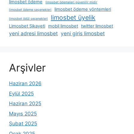
limosbet ödeme
limosbet ödemeleri güvenilir midir
limosbet ödeme yöntemleri
limosbet ödeme seçenekleri
limosbet üyelik
limosbet ödül seçenekleri
Limosbet Şikayeti
mobil limosbet
twitter limosbet
yeni adresi limosbet
yeni giris limosbet
Arşivler
Haziran 2026
Eylül 2025
Haziran 2025
Mayıs 2025
Şubat 2025
Ocak 2025