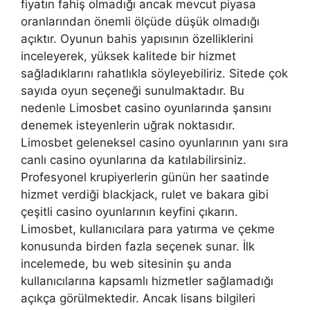
fiyatın fahiş olmadığı ancak mevcut piyasa
oranlarından önemli ölçüde düşük olmadığı
açıktır. Oyunun bahis yapısının özelliklerini
inceleyerek, yüksek kalitede bir hizmet
sağladıklarını rahatlıkla söyleyebiliriz. Sitede çok
sayıda oyun seçeneği sunulmaktadır. Bu
nedenle Limosbet casino oyunlarında şansını
denemek isteyenlerin uğrak noktasıdır.
Limosbet geleneksel casino oyunlarının yanı sıra
canlı casino oyunlarına da katılabilirsiniz.
Profesyonel krupiyerlerin günün her saatinde
hizmet verdiği blackjack, rulet ve bakara gibi
çeşitli casino oyunlarının keyfini çıkarın.
Limosbet, kullanıcılara para yatırma ve çekme
konusunda birden fazla seçenek sunar. İlk
incelemede, bu web sitesinin şu anda
kullanıcılarına kapsamlı hizmetler sağlamadığı
açıkça görülmektedir. Ancak lisans bilgileri