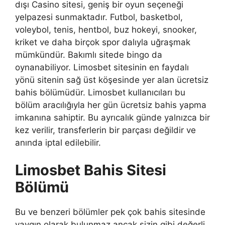
dışı Casino sitesi, geniş bir oyun seçeneği
yelpazesi sunmaktadır. Futbol, ​​basketbol, ​​
voleybol, tenis, hentbol, ​​buz hokeyi, snooker,
kriket ve daha birçok spor dalıyla uğraşmak
mümkündür. Bakımlı sitede bingo da
oynanabiliyor. Limosbet sitesinin en faydalı
yönü sitenin sağ üst köşesinde yer alan ücretsiz
bahis bölümüdür. Limosbet kullanıcıları bu
bölüm aracılığıyla her gün ücretsiz bahis yapma
imkanına sahiptir. Bu ayrıcalık günde yalnızca bir
kez verilir, transferlerin bir parçası değildir ve
anında iptal edilebilir.
Limosbet Bahis Sitesi
Bölümü
Bu ve benzeri bölümler pek çok bahis sitesinde
yaygın olarak bulunmaz ancak sizin gibi değerli