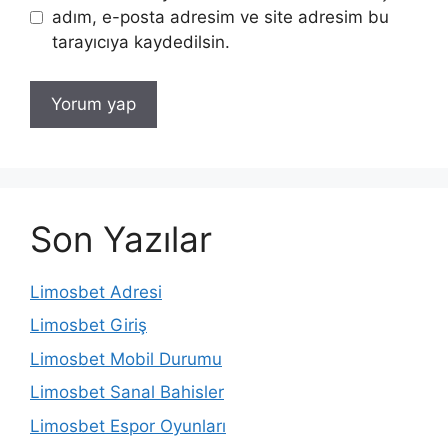
adım, e-posta adresim ve site adresim bu
tarayıcıya kaydedilsin.
Son Yazılar
Limosbet Adresi
Limosbet Giriş
Limosbet Mobil Durumu
Limosbet Sanal Bahisler
Limosbet Espor Oyunları