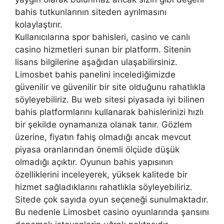
bahis tutkunlarının siteden ayrılmasını
kolaylaştırır.
Kullanıcılarına spor bahisleri, casino ve canlı
casino hizmetleri sunan bir platform. Sitenin
lisans bilgilerine aşağıdan ulaşabilirsiniz.
Limosbet bahis panelini incelediğimizde
güvenilir ve güvenilir bir site olduğunu rahatlıkla
söyleyebiliriz. Bu web sitesi piyasada iyi bilinen
bahis platformlarını kullanarak bahislerinizi hızlı
bir şekilde oynamanıza olanak tanır. Gözlem
üzerine, fiyatın fahiş olmadığı ancak mevcut
piyasa oranlarından önemli ölçüde düşük
olmadığı açıktır. Oyunun bahis yapısının
özelliklerini inceleyerek, yüksek kalitede bir
hizmet sağladıklarını rahatlıkla söyleyebiliriz.
Sitede çok sayıda oyun seçeneği sunulmaktadır.
Bu nedenle Limosbet casino oyunlarında şansını