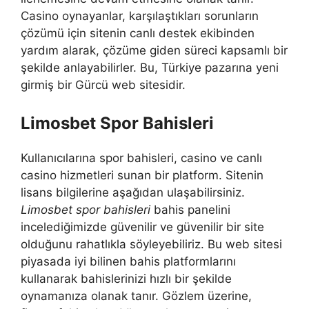
Casino oynayanlar, karşılaştıkları sorunların
çözümü için sitenin canlı destek ekibinden
yardım alarak, çözüme giden süreci kapsamlı bir
şekilde anlayabilirler. Bu, Türkiye pazarına yeni
girmiş bir Gürcü web sitesidir.
Limosbet Spor Bahisleri
Kullanıcılarına spor bahisleri, casino ve canlı
casino hizmetleri sunan bir platform. Sitenin
lisans bilgilerine aşağıdan ulaşabilirsiniz.
Limosbet spor bahisleri
bahis panelini
incelediğimizde güvenilir ve güvenilir bir site
olduğunu rahatlıkla söyleyebiliriz. Bu web sitesi
piyasada iyi bilinen bahis platformlarını
kullanarak bahislerinizi hızlı bir şekilde
oynamanıza olanak tanır. Gözlem üzerine,