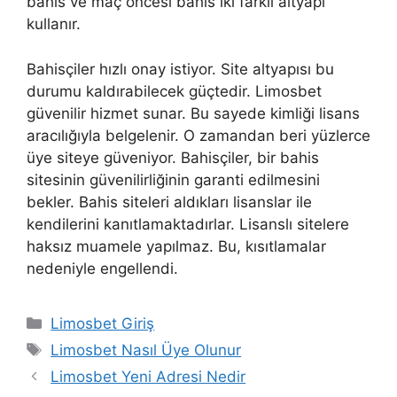
bahis ve maç öncesi bahis iki farklı altyapı
kullanır.
Bahisçiler hızlı onay istiyor. Site altyapısı bu
durumu kaldırabilecek güçtedir. Limosbet
güvenilir hizmet sunar. Bu sayede kimliği lisans
aracılığıyla belgelenir. O zamandan beri yüzlerce
üye siteye güveniyor. Bahisçiler, bir bahis
sitesinin güvenilirliğinin garanti edilmesini
bekler. Bahis siteleri aldıkları lisanslar ile
kendilerini kanıtlamaktadırlar. Lisanslı sitelere
haksız muamele yapılmaz. Bu, kısıtlamalar
nedeniyle engellendi.
Kategoriler
Limosbet Giriş
Etiketler
Limosbet Nasıl Üye Olunur
Yazı
Limosbet Yeni Adresi Nedir
dolaşımı