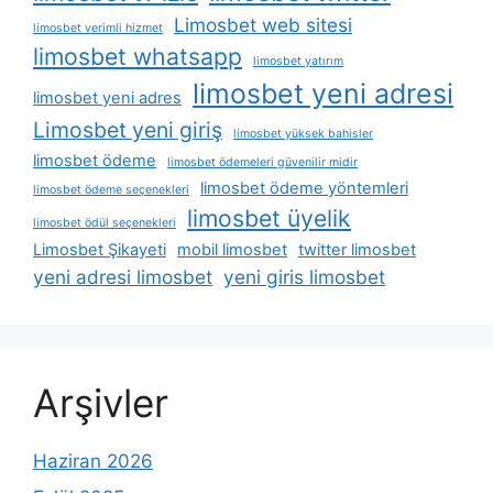
Limosbet web sitesi
limosbet verimli hizmet
limosbet whatsapp
limosbet yatırım
limosbet yeni adresi
limosbet yeni adres
Limosbet yeni giriş
limosbet yüksek bahisler
limosbet ödeme
limosbet ödemeleri güvenilir midir
limosbet ödeme yöntemleri
limosbet ödeme seçenekleri
limosbet üyelik
limosbet ödül seçenekleri
Limosbet Şikayeti
mobil limosbet
twitter limosbet
yeni adresi limosbet
yeni giris limosbet
Arşivler
Haziran 2026