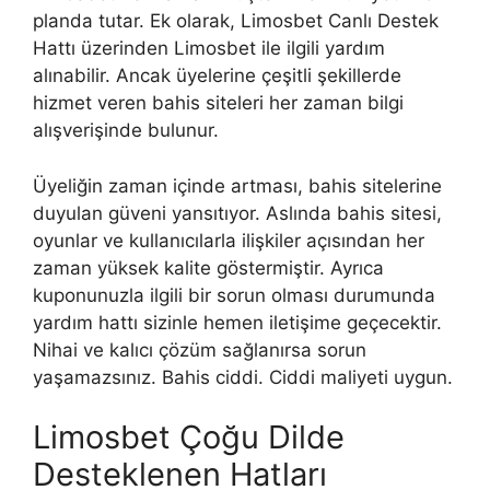
planda tutar. Ek olarak, Limosbet Canlı Destek
Hattı üzerinden Limosbet ile ilgili yardım
alınabilir. Ancak üyelerine çeşitli şekillerde
hizmet veren bahis siteleri her zaman bilgi
alışverişinde bulunur.
Üyeliğin zaman içinde artması, bahis sitelerine
duyulan güveni yansıtıyor. Aslında bahis sitesi,
oyunlar ve kullanıcılarla ilişkiler açısından her
zaman yüksek kalite göstermiştir. Ayrıca
kuponunuzla ilgili bir sorun olması durumunda
yardım hattı sizinle hemen iletişime geçecektir.
Nihai ve kalıcı çözüm sağlanırsa sorun
yaşamazsınız. Bahis ciddi. Ciddi maliyeti uygun.
Limosbet Çoğu Dilde
Desteklenen Hatları