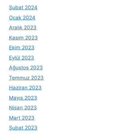
Şubat 2024
Ocak 2024
Aralık 2023
Kasım 2023
Ekim 2023
Eylül 2023
Ağustos 2023
Temmuz 2023
Haziran 2023
Mayıs 2023
Nisan 2023
Mart 2023
Şubat 2023