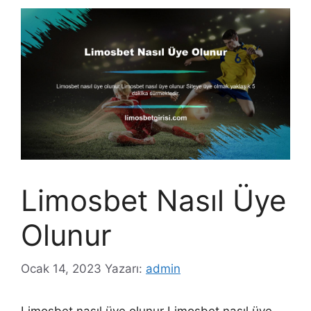
Limosbet Nasıl Üye
Olunur
Ocak 14, 2023
Yazarı:
admin