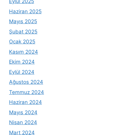
Eylül 2025
Haziran 2025
Mayıs 2025
Şubat 2025
Ocak 2025
Kasım 2024
Ekim 2024
Eylül 2024
Ağustos 2024
Temmuz 2024
Haziran 2024
Mayıs 2024
Nisan 2024
Mart 2024