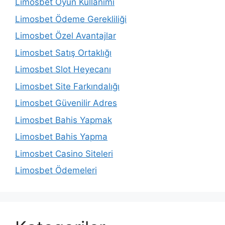
Limosbet Oyun Kullanımı
Limosbet Ödeme Gerekliliği
Limosbet Özel Avantajlar
Limosbet Satış Ortaklığı
Limosbet Slot Heyecanı
Limosbet Site Farkındalığı
Limosbet Güvenilir Adres
Limosbet Bahis Yapmak
Limosbet Bahis Yapma
Limosbet Casino Siteleri
Limosbet Ödemeleri