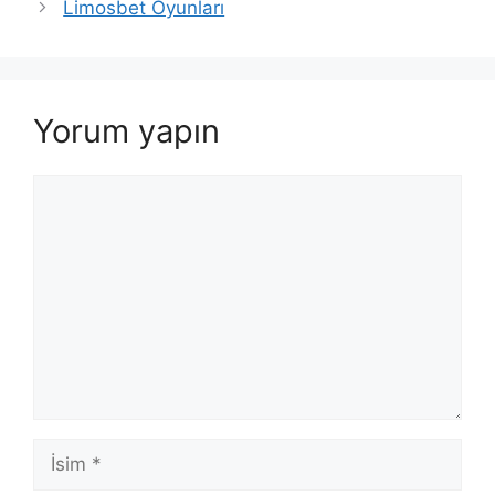
Limosbet Oyunları
Yorum yapın
Yorum
İsim