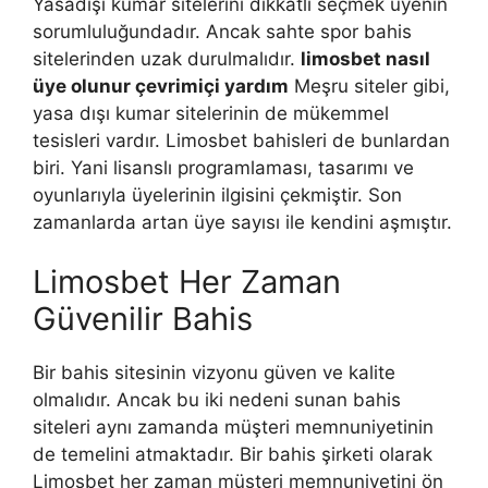
Yasadışı kumar sitelerini dikkatli seçmek üyenin
sorumluluğundadır. Ancak sahte spor bahis
sitelerinden uzak durulmalıdır.
limosbet nasıl
üye olunur çevrimiçi yardım
Meşru siteler gibi,
yasa dışı kumar sitelerinin de mükemmel
tesisleri vardır. Limosbet bahisleri de bunlardan
biri. Yani lisanslı programlaması, tasarımı ve
oyunlarıyla üyelerinin ilgisini çekmiştir. Son
zamanlarda artan üye sayısı ile kendini aşmıştır.
Limosbet Her Zaman
Güvenilir Bahis
Bir bahis sitesinin vizyonu güven ve kalite
olmalıdır. Ancak bu iki nedeni sunan bahis
siteleri aynı zamanda müşteri memnuniyetinin
de temelini atmaktadır. Bir bahis şirketi olarak
Limosbet her zaman müşteri memnuniyetini ön