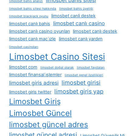
limosbet bahis sitesi
limosbet bahis analizi
limosbet bahis sitesi hakkında
limosbet bahis üyeliği
limosbet canli destek
limosbet blackjack oyunu
limosbet canlı casino
limosbet canlı bahis
limosbet canlı casino oyunları
limosbet canlı destek
limosbet canlı maç i̇zle
limosbet canlı yardım
limosbet casinoları
Limosbet Casino Sitesi
limosbet com
limosbet doğal olarak
limosbet faydaları
limosbet finansal i̇şlemler
limosbet genel özellikleri
limosbet girisi
limosbet giris adresi
limosbet giris yap
limosbet giris twitter
Limosbet Giriş
Limosbet Güncel
limosbet güncel adres
limosbet güncel adresi
Limosbet Güvenilir Mi