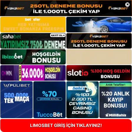
×
LIMOSBET GİRİŞ İÇİN TIKLAYINIZ!