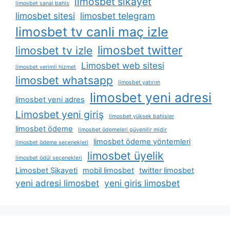
limosbet sikayet
limosbet sanal bahis
limosbet sitesi
limosbet telegram
limosbet tv canli maç izle
limosbet twitter
limosbet tv izle
Limosbet web sitesi
limosbet verimli hizmet
limosbet whatsapp
limosbet yatırım
limosbet yeni adresi
limosbet yeni adres
Limosbet yeni giriş
limosbet yüksek bahisler
limosbet ödeme
limosbet ödemeleri güvenilir midir
limosbet ödeme yöntemleri
limosbet ödeme seçenekleri
limosbet üyelik
limosbet ödül seçenekleri
Limosbet Şikayeti
mobil limosbet
twitter limosbet
yeni adresi limosbet
yeni giris limosbet