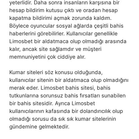
yeterlidir. Daha sonra insanların karşısına bir
hesap bildirim kutusu çıktı ve oradan hesap
kapatma bildirimi açmak zorunda kaldım.
Böylece oyuncular sosyal ağlarda çeşitli bahis
haberlerini görebilirler. Kullanıcılar genellikle
Limosbet bir aldatmaca olup olmadığı arasında
kalır, ancak site sağlamdır ve müşteri
memnuniyetini çok ciddiye alır.
Kumar siteleri söz konusu olduğunda,
kullanıcılar sitenin bir aldatmaca olup olmadığını
merak eder. Limosbet bahis sitesi, bahis
tutkunlarına sorunsuz bahis fırsatları sunabilen
bir bahis sitesidir. Ayrıca Limosbet
kullanıcılarının kafasında bir dolandırıcılık olup
olmadığı sorusu da sık sık kumar sitelerinin
gündemine gelmektedir.