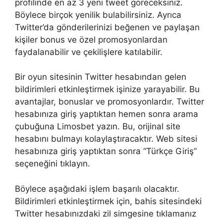
profilinde en az 3 yeni tweet göreceksiniz.
Böylece birçok yenilik bulabilirsiniz. Ayrıca
Twitter’da gönderilerinizi beğenen ve paylaşan
kişiler bonus ve özel promosyonlardan
faydalanabilir ve çekilişlere katılabilir.
Bir oyun sitesinin Twitter hesabından gelen
bildirimleri etkinleştirmek işinize yarayabilir. Bu
avantajlar, bonuslar ve promosyonlardır. Twitter
hesabınıza giriş yaptıktan hemen sonra arama
çubuğuna Limosbet yazın. Bu, orijinal site
hesabını bulmayı kolaylaştıracaktır. Web sitesi
hesabınıza giriş yaptıktan sonra “Türkçe Giriş”
seçeneğini tıklayın.
Böylece aşağıdaki işlem başarılı olacaktır.
Bildirimleri etkinleştirmek için, bahis sitesindeki
Twitter hesabınızdaki zil simgesine tıklamanız