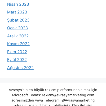
Nisan 2023
Mart 2023
Şubat 2023
Ocak 2023
Aralık 2022
Kasım 2022
Ekim 2022
Eylül 2022
Ağustos 2022
Avrasya'nın en büyük reklam platformunda olmak için
Microsoft Teams:
reklam@avrasyamarketing.com
adresimizden veya Telegram: @Avrasyamarketing
adresimizden irtibat kurabilirsiniz. (Tek iletişim