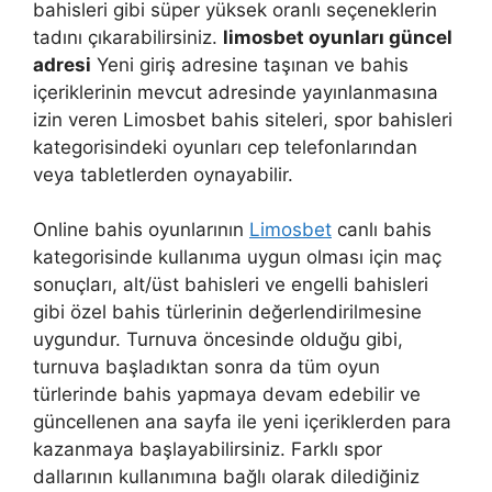
bahisleri gibi süper yüksek oranlı seçeneklerin
tadını çıkarabilirsiniz.
limosbet oyunları güncel
adresi
Yeni giriş adresine taşınan ve bahis
içeriklerinin mevcut adresinde yayınlanmasına
izin veren Limosbet bahis siteleri, spor bahisleri
kategorisindeki oyunları cep telefonlarından
veya tabletlerden oynayabilir.
Online bahis oyunlarının
Limosbet
canlı bahis
kategorisinde kullanıma uygun olması için maç
sonuçları, alt/üst bahisleri ve engelli bahisleri
gibi özel bahis türlerinin değerlendirilmesine
uygundur. Turnuva öncesinde olduğu gibi,
turnuva başladıktan sonra da tüm oyun
türlerinde bahis yapmaya devam edebilir ve
güncellenen ana sayfa ile yeni içeriklerden para
kazanmaya başlayabilirsiniz. Farklı spor
dallarının kullanımına bağlı olarak dilediğiniz