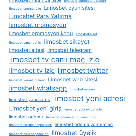
limosbet olağanüstü başarı
Limosbet oyun sitesi
limosbet onursal üye
Limosbet Para Yatırma
limosbet promosyon
limosbet promosyon kodu
limosbet rulet
limosbet sikayet
limosbet sanal bahis
limosbet sitesi
limosbet telegram
limosbet tv canli maç izle
limosbet twitter
limosbet tv izle
Limosbet web sitesi
limosbet verimli hizmet
limosbet whatsapp
limosbet yatırım
limosbet yeni adresi
limosbet yeni adres
Limosbet yeni giriş
limosbet yüksek bahisler
limosbet ödeme
limosbet ödemeleri güvenilir midir
limosbet ödeme yöntemleri
limosbet ödeme seçenekleri
limosbet üyelik
limosbet ödül seçenekleri