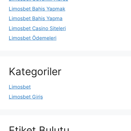
Limosbet Bahis Yapmak
Limosbet Bahis Yapma
Limosbet Casino Siteleri
Limosbet Ödemeleri
Kategoriler
Limosbet
Limosbet Giriş
Etiket Bulutu