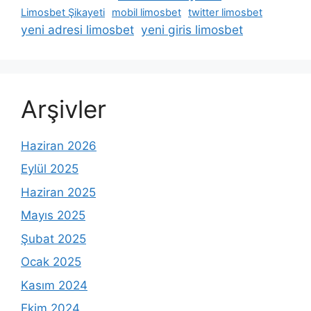
Limosbet Şikayeti
mobil limosbet
twitter limosbet
yeni adresi limosbet
yeni giris limosbet
Arşivler
Haziran 2026
Eylül 2025
Haziran 2025
Mayıs 2025
Şubat 2025
Ocak 2025
Kasım 2024
Ekim 2024