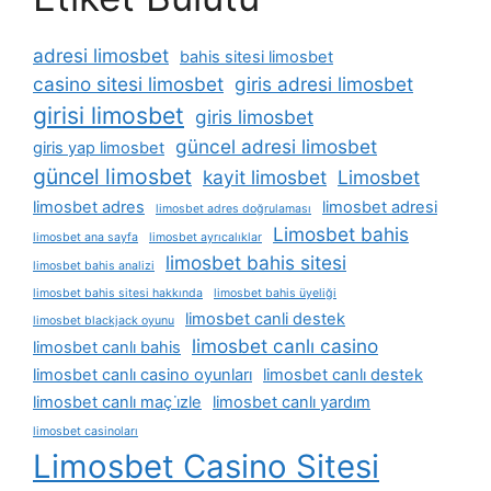
adresi limosbet
bahis sitesi limosbet
casino sitesi limosbet
giris adresi limosbet
girisi limosbet
giris limosbet
güncel adresi limosbet
giris yap limosbet
güncel limosbet
kayit limosbet
Limosbet
limosbet adres
limosbet adresi
limosbet adres doğrulaması
Limosbet bahis
limosbet ana sayfa
limosbet ayrıcalıklar
limosbet bahis sitesi
limosbet bahis analizi
limosbet bahis sitesi hakkında
limosbet bahis üyeliği
limosbet canli destek
limosbet blackjack oyunu
limosbet canlı casino
limosbet canlı bahis
limosbet canlı casino oyunları
limosbet canlı destek
limosbet canlı maç i̇zle
limosbet canlı yardım
limosbet casinoları
Limosbet Casino Sitesi