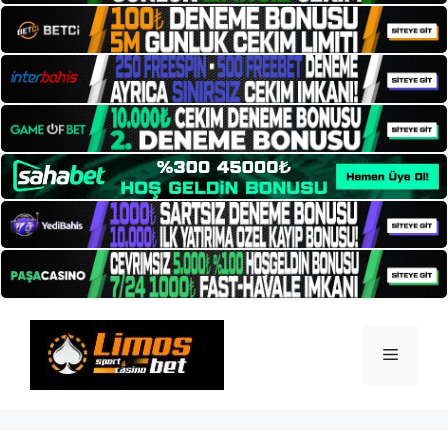
İçeriğe
atla
Menü