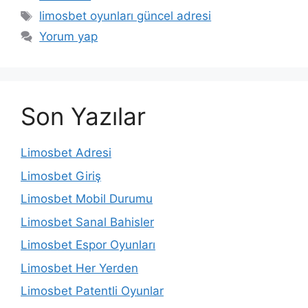
Etiketler
limosbet oyunları güncel adresi
Yorum yap
Son Yazılar
Limosbet Adresi
Limosbet Giriş
Limosbet Mobil Durumu
Limosbet Sanal Bahisler
Limosbet Espor Oyunları
Limosbet Her Yerden
Limosbet Patentli Oyunlar