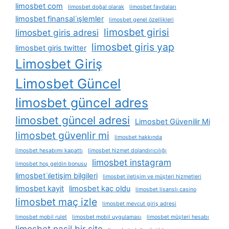
limosbet com
limosbet doğal olarak
limosbet faydaları
limosbet finansal i̇şlemler
limosbet genel özellikleri
limosbet girisi
limosbet giris adresi
limosbet giris yap
limosbet giris twitter
Limosbet Giriş
Limosbet Güncel
limosbet güncel adres
limosbet güncel adresi
Limosbet Güvenilir Mi
limosbet güvenlir mi
limosbet hakkında
limosbet hesabımı kapattı
limosbet hizmet dolandırıcılığı
limosbet instagram
limosbet hoş geldin bonusu
limosbet i̇letişim bilgileri
limosbet i̇letişim ve müşteri hizmetleri
limosbet kayit
limosbet kaç oldu
limosbet lisanslı casino
limosbet maç izle
limosbet mevcut giriş adresi
limosbet mobil rulet
limosbet mobil uygulaması
limosbet müşteri hesabı
limosbet nasil bir site